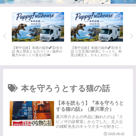
全６
【車中泊旅】未踏の福井🦖⑤/全６
【車中泊旅】未踏の福井🦖④/全６
【車
井
話 海と歴史とものづくり♪ 福井の
話 三方五湖の絶景にうっとり。前
話 
魅力をゆっくり巡る1日🚐
世は縄文人…かもしれない（笑）
名所
本を守ろうとする猫の話
【本を読もう】『本を守ろうと
する猫の話』（夏川草介）
夏川草介さんの作品に触れたのは『ス
ピノザの診察室』からでした。主人公
の雄町先生のキャラクターが好きにな
り、続編の『エピクロスの処方箋』も
2026.06.02