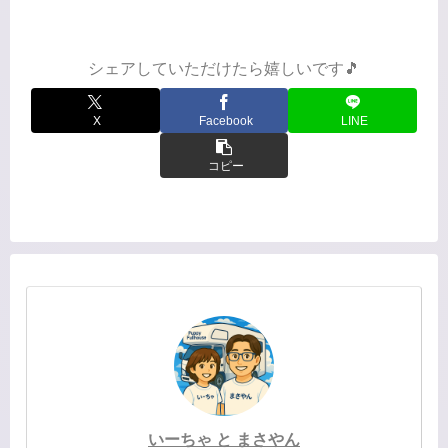
続けて読みました。（なぜかベストセ
ラーの『神様のカルテ』は未読で、実
写化された映画だけ観ています😅）
元々...
シェアしていただけたら嬉しいです🎵
X
Facebook
LINE
コピー
いーちゃ と まさやん