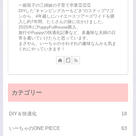
一姫双子の三姉妹の子育て卒業👏👏👏
DIYした”キャンピングカーもどき”のステップワゴ
ンから、4年越しにハイエースツアーズワイドを購
入し約7年間、たくさんの旅に出かけました。
2025年にPuppyFullhouse購入。
旅行やPuppyの快適化記事など、多趣味な夫婦の日
常を書いていけたらと思っています。
まさやん、いーちゃのそれぞれの趣味なんかも気ま
ぐれにやっていきます！
カテゴリー
DIY＆快適化
18
いーちゃのONE PIECE
63