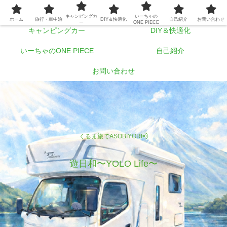
ホーム
旅行・車中泊
キャンピングカ
いーちゃの
ホーム
旅行・車中泊
DIY＆快適化
自己紹介
お問い合わせ
ー
ONE PIECE
キャンピングカー
DIY＆快適化
いーちゃのONE PIECE
自己紹介
お問い合わせ
くるま旅でASOBIYORI💨
遊日和〜YOLO Life〜