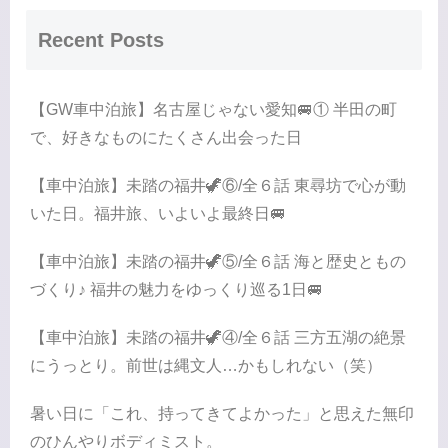
Recent Posts
【GW車中泊旅】名古屋じゃない愛知🚐① 半田の町
で、好きなものにたくさん出会った日
【車中泊旅】未踏の福井🦖⑥/全６話 東尋坊で心が動
いた日。福井旅、いよいよ最終日🚐
【車中泊旅】未踏の福井🦖⑤/全６話 海と歴史ともの
づくり♪ 福井の魅力をゆっくり巡る1日🚐
【車中泊旅】未踏の福井🦖④/全６話 三方五湖の絶景
にうっとり。前世は縄文人…かもしれない（笑）
暑い日に「これ、持ってきてよかった」と思えた無印
のひんやりボディミスト。