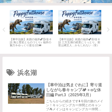
全６
【車中泊旅】未踏の福井🦖⑤/全６
【車中泊旅】未踏の福井🦖④/全６
【車
井
話 海と歴史とものづくり♪ 福井の
話 三方五湖の絶景にうっとり。前
話 
魅力をゆっくり巡る1日🚐
世は縄文人…かもしれない（笑）
名所
浜名湖
【車中泊は気まぐれに】寄り道
しながら春キャンプ🏕️＋αな休
日編 Part.3（2025年3月）
こちらからの続きです⬇️今回の旅のメイ
ン！キャンピングカー仲間とのキャン
プ⛺️メインはキャンピングカー仲間と