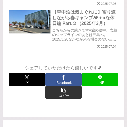
の久しぶりのキャンプ⛺️バンコンから
2025.07.05
始まった仲間たちで、もう長いお付き
合い。今回は、SNSで繋がった大所帯
【車中泊は気まぐれに】寄り道
のグループから派生した ”...
しながら春キャンプ🏕️＋αな休
日編 Part.２（2025年3月）
こちらからの続きです⬇️旅の途中、念願
のジップラインのあとは三島へ。
2025.3.20なかなか来る機会のない三
島。ふと思い出した、まさやんの職場
2025.07.04
の同期のお仲間のこと。入社して研修
の時に一緒で、それ以来のお付き合い
だそうです。突然ではありまし...
シェアしていただけたら嬉しいです🎵
X
Facebook
LINE
コピー