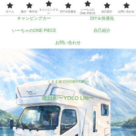
ホーム
旅行・車中泊
キャンピングカ
いーちゃの
ホーム
旅行・車中泊
DIY＆快適化
自己紹介
お問い合わせ
ー
ONE PIECE
キャンピングカー
DIY＆快適化
いーちゃのONE PIECE
自己紹介
お問い合わせ
くるま旅でASOBIYORI💨
遊日和〜YOLO Life〜