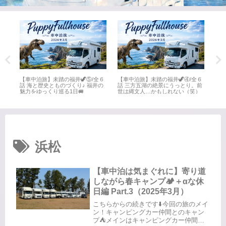
全６
【車中泊旅】未踏の福井🦖⑤/全６
【車中泊旅】未踏の福井🦖④/全６
【車
井
話 海と歴史とものづくり♪ 福井の
話 三方五湖の絶景にうっとり。前
話 
魅力をゆっくり巡る1日🚐
世は縄文人…かもしれない（笑）
名所
浜松
【車中泊は気まぐれに】寄り道
しながら春キャンプ🏕️＋αな休
日編 Part.3（2025年3月）
こちらからの続きです⬇️今回の旅のメイ
ン！キャンピングカー仲間とのキャン
プ⛺️メインはキャンピングカー仲間と