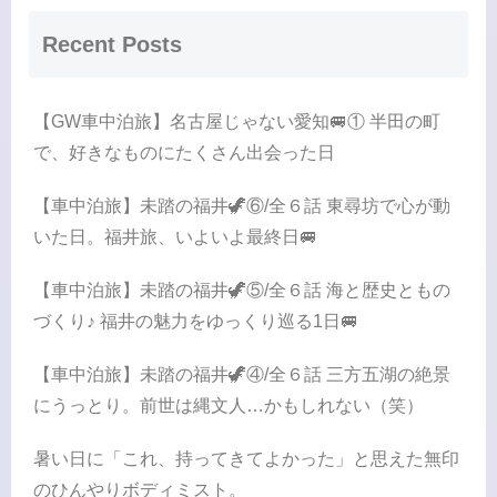
Recent Posts
【GW車中泊旅】名古屋じゃない愛知🚐① 半田の町
で、好きなものにたくさん出会った日
【車中泊旅】未踏の福井🦖⑥/全６話 東尋坊で心が動
いた日。福井旅、いよいよ最終日🚐
【車中泊旅】未踏の福井🦖⑤/全６話 海と歴史ともの
づくり♪ 福井の魅力をゆっくり巡る1日🚐
【車中泊旅】未踏の福井🦖④/全６話 三方五湖の絶景
にうっとり。前世は縄文人…かもしれない（笑）
暑い日に「これ、持ってきてよかった」と思えた無印
のひんやりボディミスト。