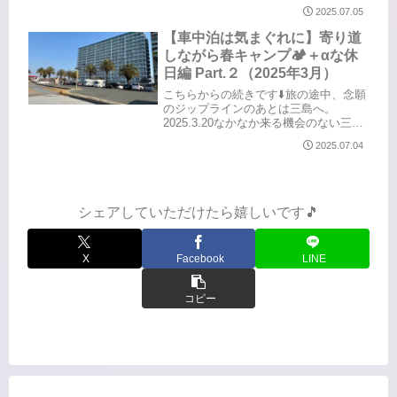
の久しぶりのキャンプ⛺️バンコンから
2025.07.05
始まった仲間たちで、もう長いお付き
合い。今回は、SNSで繋がった大所帯
【車中泊は気まぐれに】寄り道
のグループから派生した ”...
しながら春キャンプ🏕️＋αな休
日編 Part.２（2025年3月）
こちらからの続きです⬇️旅の途中、念願
のジップラインのあとは三島へ。
2025.3.20なかなか来る機会のない三
島。ふと思い出した、まさやんの職場
2025.07.04
の同期のお仲間のこと。入社して研修
の時に一緒で、それ以来のお付き合い
だそうです。突然ではありまし...
シェアしていただけたら嬉しいです🎵
X
Facebook
LINE
コピー