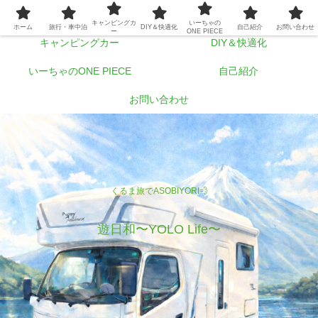
ホーム
旅行・車中泊
キャンピングカ
いーちゃの
ホーム
旅行・車中泊
DIY＆快適化
自己紹介
お問い合わせ
ー
ONE PIECE
キャンピングカー
DIY＆快適化
いーちゃのONE PIECE
自己紹介
お問い合わせ
くるま旅でASOBIYORI💨
遊日和〜YOLO Life〜