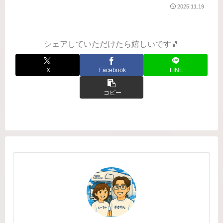
で。5日目の目覚めは『道の駅 オスコ
2025.11.19
イ！かもえない（神恵内村）』昨夜の
寝床は、『道の駅 オスコイ！かもえな
い』1995年 8月に開...
シェアしていただけたら嬉しいです🎵
X
Facebook
LINE
コピー