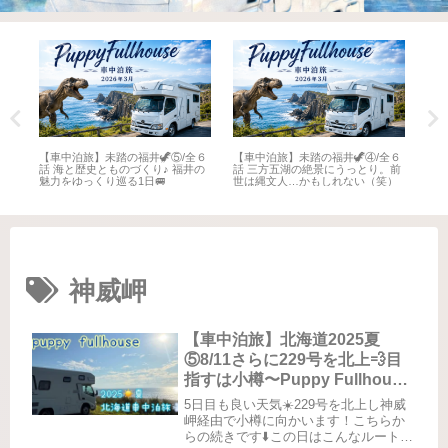
全６
【車中泊旅】未踏の福井🦖⑤/全６
【車中泊旅】未踏の福井🦖④/全６
【車
井
話 海と歴史とものづくり♪ 福井の
話 三方五湖の絶景にうっとり。前
話 
魅力をゆっくり巡る1日🚐
世は縄文人…かもしれない（笑）
名所
神威岬
【車中泊旅】北海道2025夏
⑤8/11さらに229号を北上💨目
指すは小樽〜Puppy Fullhouse
初の北海道
5日目も良い天気☀️229号を北上し神威
岬経由で小樽に向かいます！こちらか
らの続きです⬇️この日はこんなルート