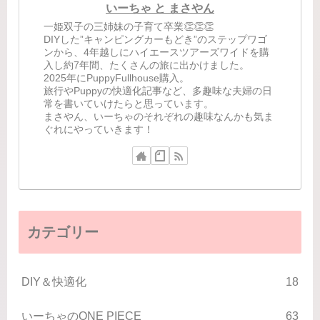
いーちゃ と まさやん
一姫双子の三姉妹の子育て卒業👏👏👏
DIYした”キャンピングカーもどき”のステップワゴ
ンから、4年越しにハイエースツアーズワイドを購
入し約7年間、たくさんの旅に出かけました。
2025年にPuppyFullhouse購入。
旅行やPuppyの快適化記事など、多趣味な夫婦の日
常を書いていけたらと思っています。
まさやん、いーちゃのそれぞれの趣味なんかも気ま
ぐれにやっていきます！
カテゴリー
DIY＆快適化
18
いーちゃのONE PIECE
63