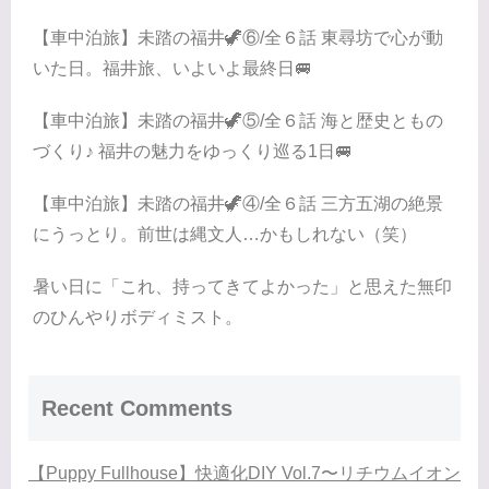
【車中泊旅】未踏の福井🦖⑥/全６話 東尋坊で心が動
いた日。福井旅、いよいよ最終日🚐
【車中泊旅】未踏の福井🦖⑤/全６話 海と歴史ともの
づくり♪ 福井の魅力をゆっくり巡る1日🚐
【車中泊旅】未踏の福井🦖④/全６話 三方五湖の絶景
にうっとり。前世は縄文人…かもしれない（笑）
暑い日に「これ、持ってきてよかった」と思えた無印
のひんやりボディミスト。
Recent Comments
【Puppy Fullhouse】快適化DIY Vol.7〜リチウムイオン