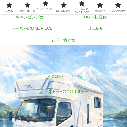
ホーム
旅行・車中泊
キャンピングカ
いーちゃの
ホーム
旅行・車中泊
DIY＆快適化
自己紹介
お問い合わせ
ー
ONE PIECE
キャンピングカー
DIY＆快適化
いーちゃのONE PIECE
自己紹介
お問い合わせ
くるま旅でASOBIYORI💨
遊日和〜YOLO Life〜