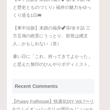
と歴史とものづくり♪ 福井の魅力をゆっ
くり巡る1日🚐
【車中泊旅】未踏の福井🦖④/全６話 三
方五湖の絶景にうっとり。前世は縄文
人…かもしれない（笑）
暑い日に「これ、持ってきてよかった」
と思えた無印のひんやりボディミスト。
Recent Comments
【Puppy Fullhouse】快適化DIY Vol.7〜リ
チウムイオンバッテリー増設〜
に
いーち