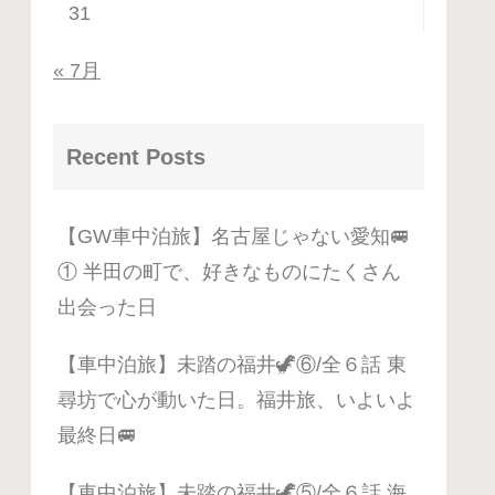
31
« 7月
Recent Posts
【GW車中泊旅】名古屋じゃない愛知🚐
① 半田の町で、好きなものにたくさん
出会った日
【車中泊旅】未踏の福井🦖⑥/全６話 東
尋坊で心が動いた日。福井旅、いよいよ
最終日🚐
【車中泊旅】未踏の福井🦖⑤/全６話 海