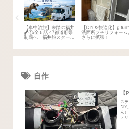
踏の福井
【車中泊旅】未踏の福井
【DIY＆快適化】g-fun
本海さか
🦖①/全６話 47都道府県
洗面所プチリフォーム
！最後は
制覇へ！福井旅スタート
さらに拡張！
に感動📚
🚐💨
自作
【P
ステ
DI
ん）
テリ