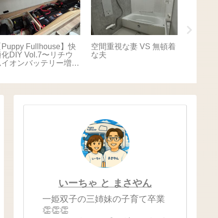
Puppy Fullhouse】快
空間重視な妻 VS 無頓着
【Puppy
化DIY Vol.7〜リチウ
な夫
適化DIY
ムイオンバッテリー増
キャリ
設〜
いーちゃ と まさやん
一姫双子の三姉妹の子育て卒業
👏👏👏