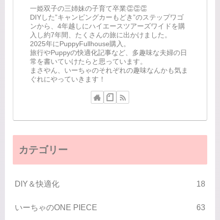
一姫双子の三姉妹の子育て卒業👏👏👏
DIYした”キャンピングカーもどき”のステップワゴ
ンから、4年越しにハイエースツアーズワイドを購
入し約7年間、たくさんの旅に出かけました。
2025年にPuppyFullhouse購入。
旅行やPuppyの快適化記事など、多趣味な夫婦の日
常を書いていけたらと思っています。
まさやん、いーちゃのそれぞれの趣味なんかも気ま
ぐれにやっていきます！
カテゴリー
DIY＆快適化
18
いーちゃのONE PIECE
63