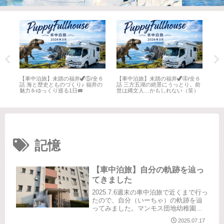
全６
【車中泊旅】未踏の福井🦖⑤/全６
【車中泊旅】未踏の福井🦖④/全６
【車
井
話 海と歴史とものづくり♪ 福井の
話 三方五湖の絶景にうっとり。前
話 
魅力をゆっくり巡る1日🚐
世は縄文人…かもしれない（笑）
名所
記憶
【車中泊旅】自分の軌跡を辿っ
てきました
2025.7.6週末の車中泊旅で近くまで行っ
たので、自分（いーちゃ）の軌跡を辿
ってみました。マンモス団地幼稚園の
年長から中学2年生まで過ごした千葉。
2025.07.17