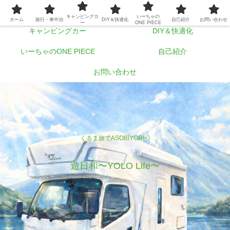
ホーム
旅行・車中泊
キャンピングカ
いーちゃの
ホーム
旅行・車中泊
DIY＆快適化
自己紹介
お問い合わせ
ー
ONE PIECE
キャンピングカー
DIY＆快適化
いーちゃのONE PIECE
自己紹介
お問い合わせ
くるま旅でASOBIYORI💨
遊日和〜YOLO Life〜