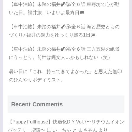
【車中泊旅】未踏の福井🦖⑥/全６話 東尋坊で心が動
いた日。福井旅、いよいよ最終日🚐
【車中泊旅】未踏の福井🦖⑤/全６話 海と歴史ともの
づくり♪ 福井の魅力をゆっくり巡る1日🚐
【車中泊旅】未踏の福井🦖④/全６話 三方五湖の絶景
にうっとり。前世は縄文人…かもしれない（笑）
暑い日に「これ、持ってきてよかった」と思えた無印
のひんやりボディミスト。
Recent Comments
【Puppy Fullhouse】快適化DIY Vol.7〜リチウムイオン
バッテリー増設〜
に
いーちゃ と まさやん
より