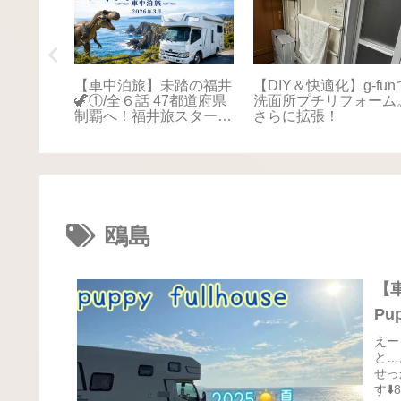
踏の福井
【車中泊旅】未踏の福井
【DIY＆快適化】g-fun
本海さか
🦖①/全６話 47都道府県
洗面所プチリフォーム
！最後は
制覇へ！福井旅スタート
さらに拡張！
に感動📚
🚐💨
鴎島
【
Pu
えー
と…
せっ
す⬇