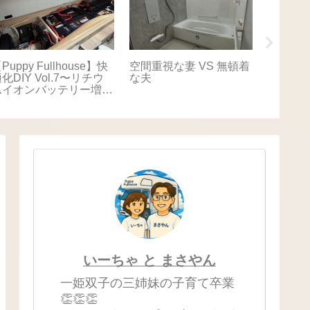
Puppy Fullhouse】快
空間重視な妻 VS 無頓着
【Puppy
化DIY Vol.7〜リチウ
な夫
適化DIY
ムイオンバッテリー増
キャリ
設〜
いーちゃ と まさやん
一姫双子の三姉妹の子育て卒業
👏👏👏