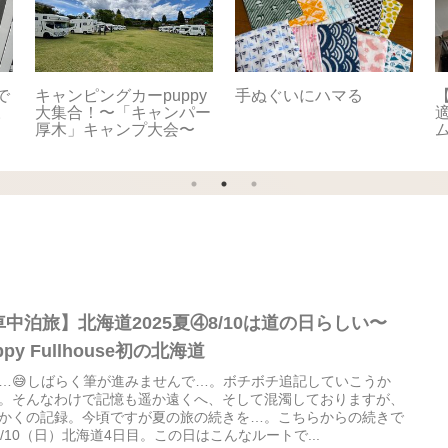
で
キャンピングカーpuppy
手ぬぐいにハマる
【
。
大集合！〜「キャンパー
適
厚木」キャンプ大会〜
車中泊旅】北海道2025夏④8/10は道の日らしい〜
ppy Fullhouse初の北海道
…😅しばらく筆が進みませんで…。ボチボチ追記していこうか
。そんなわけで記憶も遥か遠くへ、そして混濁しておりますが、
かくの記録。今頃ですが夏の旅の続きを…。こちらからの続きで
️8/10（日）北海道4日目。この日はこんなルートで...