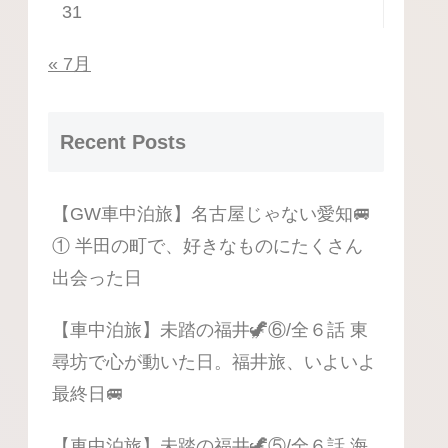
31
« 7月
Recent Posts
【GW車中泊旅】名古屋じゃない愛知🚐
① 半田の町で、好きなものにたくさん
出会った日
【車中泊旅】未踏の福井🦖⑥/全６話 東
尋坊で心が動いた日。福井旅、いよいよ
最終日🚐
【車中泊旅】未踏の福井🦖⑤/全６話 海