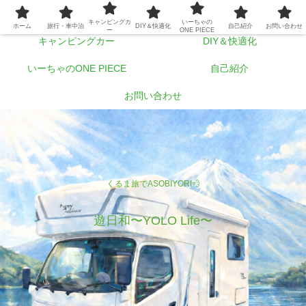
ホーム
旅行・車中泊
キャンピングカ
いーちゃの
ホーム
旅行・車中泊
DIY＆快適化
自己紹介
お問い合わせ
ー
ONE PIECE
キャンピングカー
DIY＆快適化
いーちゃのONE PIECE
自己紹介
お問い合わせ
くるま旅でASOBIYORI💨
遊日和〜YOLO Life〜