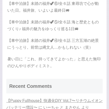
【車中泊旅】未踏の福井🦖⑥/全６話 東尋坊で心が動
いた日。福井旅、いよいよ最終日🚐
【車中泊旅】未踏の福井🦖⑤/全６話 海と歴史ともの
づくり♪ 福井の魅力をゆっくり巡る1日🚐
【車中泊旅】未踏の福井🦖④/全６話 三方五湖の絶景
にうっとり。前世は縄文人…かもしれない（笑）
暑い日に「これ、持ってきてよかった」と思えた無印
のひんやりボディミスト。
Recent Comments
【Puppy Fullhouse】快適化DIY Vol.7〜リチウムイオン
バッテリー増設〜
に
いーちゃ と まさやん
より