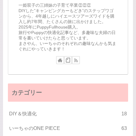
一姫双子の三姉妹の子育て卒業👏👏👏
DIYした”キャンピングカーもどき”のステップワゴ
ンから、4年越しにハイエースツアーズワイドを購
入し約7年間、たくさんの旅に出かけました。
2025年にPuppyFullhouse購入。
旅行やPuppyの快適化記事など、多趣味な夫婦の日
常を書いていけたらと思っています。
まさやん、いーちゃのそれぞれの趣味なんかも気ま
ぐれにやっていきます！
カテゴリー
DIY＆快適化
18
いーちゃのONE PIECE
63