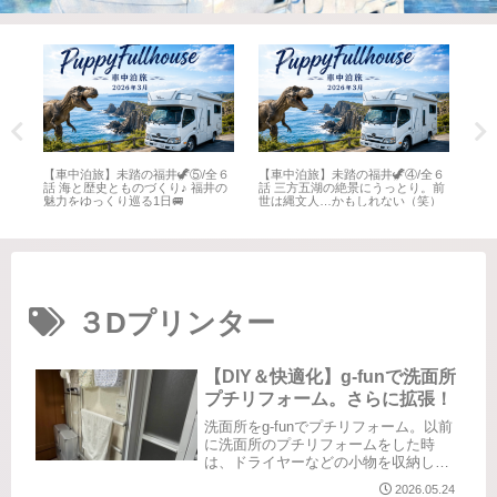
全６
【車中泊旅】未踏の福井🦖⑤/全６
【車中泊旅】未踏の福井🦖④/全６
【車
井
話 海と歴史とものづくり♪ 福井の
話 三方五湖の絶景にうっとり。前
話 
魅力をゆっくり巡る1日🚐
世は縄文人…かもしれない（笑）
名所
３Dプリンター
【DIY＆快適化】g-funで洗面所
プチリフォーム。さらに拡張！
洗面所をg-funでプチリフォーム。以前
に洗面所のプチリフォームをした時
は、ドライヤーなどの小物を収納した
くて、g-funと100均グッズを駆使して作
2026.05.24