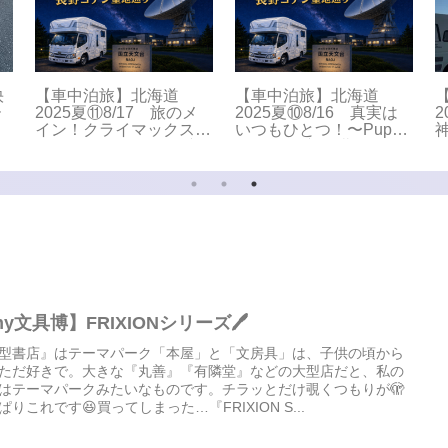
快
【車中泊旅】北海道
【車中泊旅】北海道
ー
2025夏⑪8/17 旅のメ
2025夏⑩8/16 真実は
2
イン！クライマックス
いつもひとつ！〜Puppy
へ〜Puppy Fullhouse初
Fullhouse初の北海道、
潟
の北海道、からの長野聖
からの長野聖地巡礼
地巡礼
y文具博】FRIXIONシリーズ🖊️
型書店』はテーマパーク「本屋」と「文房具」は、子供の頃から
ただ好きで。大きな『丸善』『有隣堂』などの大型店だと、私の
はテーマパークみたいなものです。チラッとだけ覗くつもりが🫣
ぱりこれです😆買ってしまった…『FRIXION S...