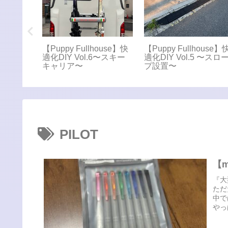
S 無頓着
【Puppy Fullhouse】快
【Puppy Fullhouse】
適化DIY Vol.6〜スキー
適化DIY Vol.5 〜スロ
キャリア〜
プ設置〜
PILOT
【m
『大
ただ
中で
やっ