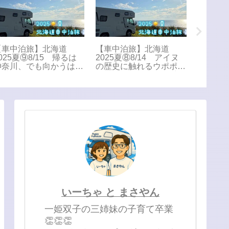
【車中泊旅】北海道
【車中泊旅】北海道
【GW
025夏⑨8/15 帰るは
2025夏⑧8/14 アイヌ
じゃない
神奈川、でも向かうは新
の歴史に触れるウポポ
の町で
港。Puppy Fullhouse
イ Puppy Fullhouse初
くさん
初の北海道、だけじゃな
の北海道
い旅。
いーちゃ と まさやん
一姫双子の三姉妹の子育て卒業
👏👏👏