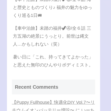
と歴史とものづくり♪ 福井の魅力をゆっ
くり巡る1日🚐
【車中泊旅】未踏の福井🦖④/全６話 三
方五湖の絶景にうっとり。前世は縄文
人…かもしれない（笑）
暑い日に「これ、持ってきてよかった」
と思えた無印のひんやりボディミスト。
Recent Comments
【Puppy Fullhouse】快適化DIY Vol.7〜リ
チウムイオンバッテリー増設〜
に
いーち