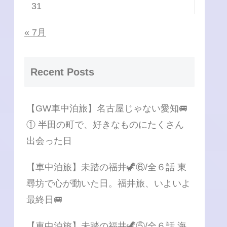
31
« 7月
Recent Posts
【GW車中泊旅】名古屋じゃない愛知🚐
① 半田の町で、好きなものにたくさん
出会った日
【車中泊旅】未踏の福井🦖⑥/全６話 東
尋坊で心が動いた日。福井旅、いよいよ
最終日🚐
【車中泊旅】未踏の福井🦖⑤/全６話 海