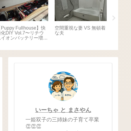
Puppy Fullhouse】快
空間重視な妻 VS 無頓着
【Puppy
化DIY Vol.7〜リチウ
な夫
適化DIY
ムイオンバッテリー増
キャリ
設〜
いーちゃ と まさやん
一姫双子の三姉妹の子育て卒業
👏👏👏