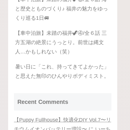
と歴史とものづくり♪ 福井の魅力をゆっ
くり巡る1日🚐
【車中泊旅】未踏の福井🦖④/全６話 三
方五湖の絶景にうっとり。前世は縄文
人…かもしれない（笑）
暑い日に「これ、持ってきてよかった」
と思えた無印のひんやりボディミスト。
Recent Comments
【Puppy Fullhouse】快適化DIY Vol.7〜リ
チウムイオンバッテリー増設〜
に
いーち