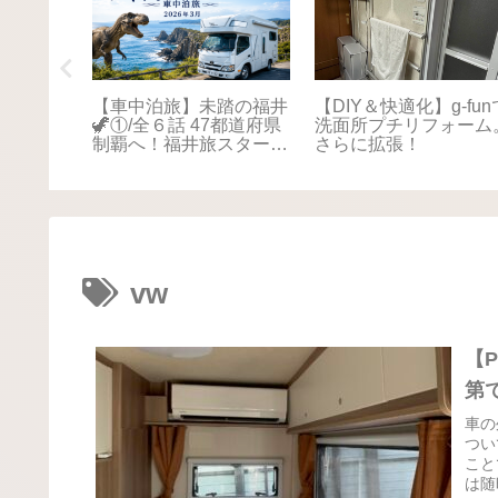
踏の福井
【車中泊旅】未踏の福井
【DIY＆快適化】g-fun
本海さか
🦖①/全６話 47都道府県
洗面所プチリフォーム
！最後は
制覇へ！福井旅スタート
さらに拡張！
に感動📚
🚐💨
vw
【P
第
車の
つい
こと
は随