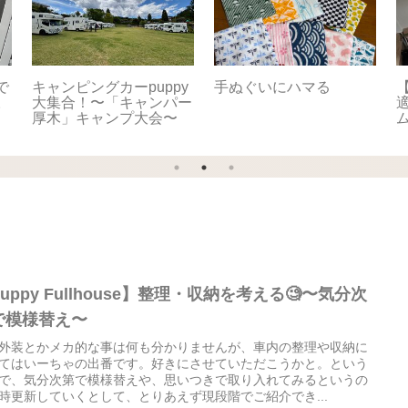
で
キャンピングカーpuppy
手ぬぐいにハマる
【
。
大集合！〜「キャンパー
適
厚木」キャンプ大会〜
uppy Fullhouse】整理・収納を考える🧐〜気分次
で模様替え〜
外装とかメカ的な事は何も分かりませんが、車内の整理や収納に
てはいーちゃの出番です。好きにさせていただこうかと。という
で、気分次第で模様替えや、思いつきで取り入れてみるというの
時更新していくとして、とりあえず現段階でご紹介でき...