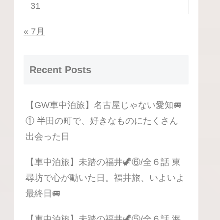
31
« 7月
Recent Posts
【GW車中泊旅】名古屋じゃない愛知🚐
① 半田の町で、好きなものにたくさん
出会った日
【車中泊旅】未踏の福井🦖⑥/全６話 東
尋坊で心が動いた日。福井旅、いよいよ
最終日🚐
【車中泊旅】未踏の福井🦖⑤/全６話 海