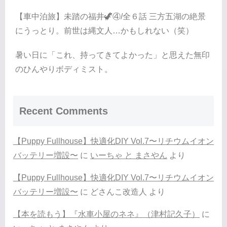
【車中泊旅】未踏の福井🦖④/全６話 三方五湖の絶景
にうっとり。前世は縄文人…かもしれない（笑）
暑い日に「これ、持ってきてよかった」と思えた無印
のひんやりボディミスト。
Recent Comments
【Puppy Fullhouse】快適化DIY Vol.7〜リチウムイオン
バッテリー増設〜
に
いーちゃ と まさやん
より
【Puppy Fullhouse】快適化DIY Vol.7〜リチウムイオン
バッテリー増設〜
に
どさんこ改造人
より
【本を読もう】『水車小屋のネネ』（津村記久子）
に