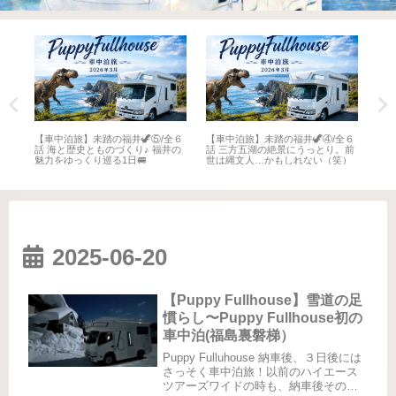
全６
【車中泊旅】未踏の福井🦖⑤/全６
【車中泊旅】未踏の福井🦖④/全６
【車
井
話 海と歴史とものづくり♪ 福井の
話 三方五湖の絶景にうっとり。前
話 
魅力をゆっくり巡る1日🚐
世は縄文人…かもしれない（笑）
名所
2025-06-20
【Puppy Fullhouse】雪道の足
慣らし〜Puppy Fullhouse初の
車中泊(福島裏磐梯）
Puppy Fulluhouse 納車後、３日後には
さっそく車中泊旅！以前のハイエース
ツアーズワイドの時も、納車後その足