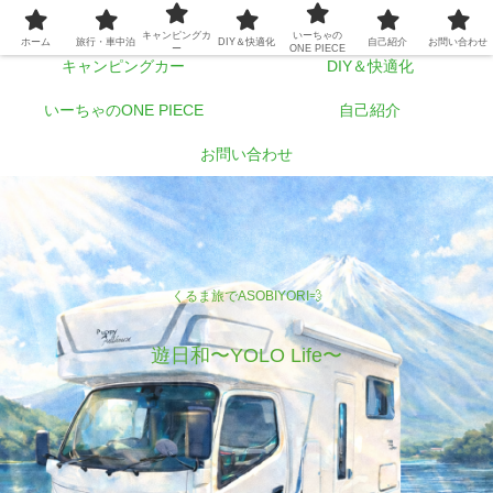
ホーム
旅行・車中泊
キャンピングカ
いーちゃの
ホーム
旅行・車中泊
DIY＆快適化
自己紹介
お問い合わせ
ー
ONE PIECE
キャンピングカー
DIY＆快適化
いーちゃのONE PIECE
自己紹介
お問い合わせ
くるま旅でASOBIYORI💨
遊日和〜YOLO Life〜