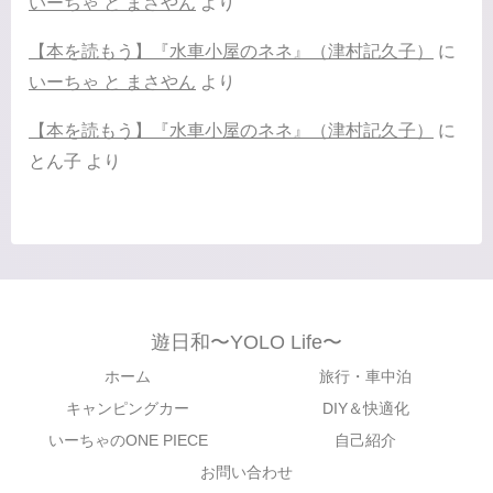
いーちゃ と まさやん
より
【本を読もう】『水車小屋のネネ』（津村記久子）
に
いーちゃ と まさやん
より
【本を読もう】『水車小屋のネネ』（津村記久子）
に
とん子
より
遊日和〜YOLO Life〜
ホーム
旅行・車中泊
キャンピングカー
DIY＆快適化
いーちゃのONE PIECE
自己紹介
お問い合わせ