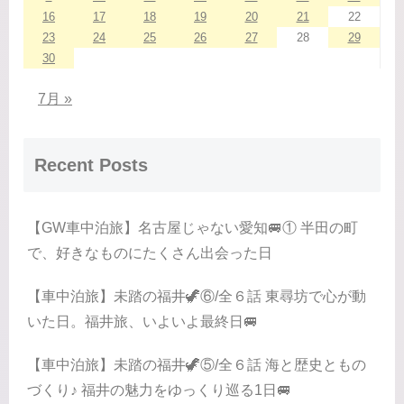
16
17
18
19
20
21
22
23
24
25
26
27
28
29
30
7月 »
Recent Posts
【GW車中泊旅】名古屋じゃない愛知🚐① 半田の町
で、好きなものにたくさん出会った日
【車中泊旅】未踏の福井🦖⑥/全６話 東尋坊で心が動
いた日。福井旅、いよいよ最終日🚐
【車中泊旅】未踏の福井🦖⑤/全６話 海と歴史ともの
づくり♪ 福井の魅力をゆっくり巡る1日🚐