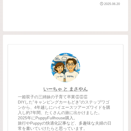
でご祈祷してもらってそのまま旅に出
2025.06.20
発でした（何事もフットワーク軽い
👣）「そこに”雪”があるから」記念すべ
きキャブコン初の...
いーちゃ と まさやん
一姫双子の三姉妹の子育て卒業👏👏👏
DIYした”キャンピングカーもどき”のステップワゴ
ンから、4年越しにハイエースツアーズワイドを購
入し約7年間、たくさんの旅に出かけました。
2025年にPuppyFullhouse購入。
旅行やPuppyの快適化記事など、多趣味な夫婦の日
常を書いていけたらと思っています。