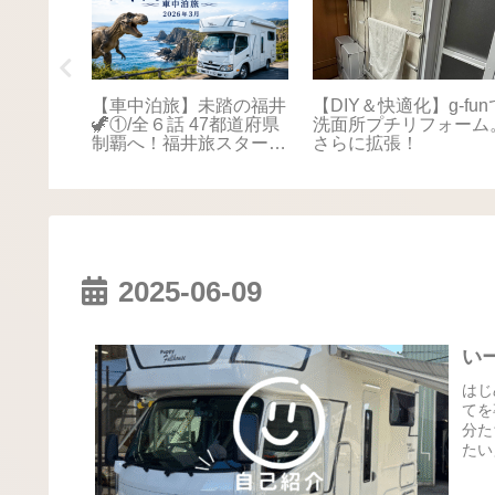
踏の福井
【車中泊旅】未踏の福井
【DIY＆快適化】g-fun
本海さか
🦖①/全６話 47都道府県
洗面所プチリフォーム
！最後は
制覇へ！福井旅スタート
さらに拡張！
に感動📚
🚐💨
2025-06-09
い
はじ
てを
分た
たい