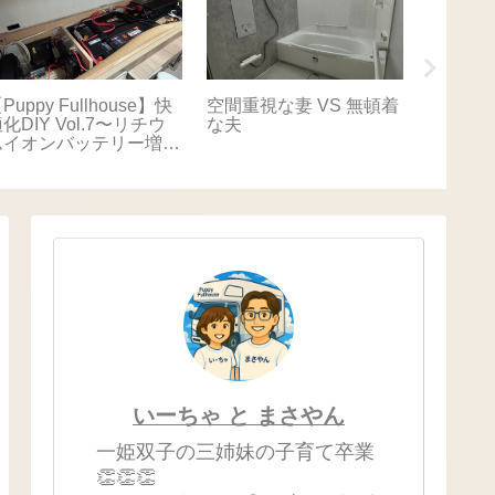
Puppy Fullhouse】快
空間重視な妻 VS 無頓着
【Puppy
化DIY Vol.7〜リチウ
な夫
適化DIY
ムイオンバッテリー増
キャリ
設〜
いーちゃ と まさやん
一姫双子の三姉妹の子育て卒業
👏👏👏