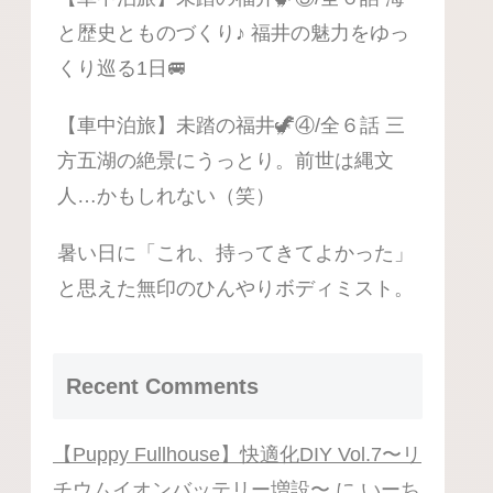
と歴史とものづくり♪ 福井の魅力をゆっ
くり巡る1日🚐
【車中泊旅】未踏の福井🦖④/全６話 三
方五湖の絶景にうっとり。前世は縄文
人…かもしれない（笑）
暑い日に「これ、持ってきてよかった」
と思えた無印のひんやりボディミスト。
Recent Comments
【Puppy Fullhouse】快適化DIY Vol.7〜リ
チウムイオンバッテリー増設〜
に
いーち