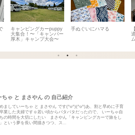
で
キャンピングカーpuppy
手ぬぐいにハマる
【
。
大集合！〜「キャンパー
適
厚木」キャンプ大会〜
ーちゃ と まさやん の 自己紹介
めましていーちゃ と まさやん です(^o^)(^o^)あ、割と早めに子育
卒業した夫婦です☺︎若い頃からバタバタだったので、 いーちゃ自
ちの時間を大切にしたい まさやん「キャンピングカーで旅をし
」という夢を長い間描きつつ、ス...