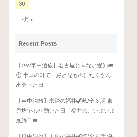
30
7月 »
Recent Posts
【GW車中泊旅】名古屋じゃない愛知🚐
① 半田の町で、好きなものにたくさん
出会った日
【車中泊旅】未踏の福井🦖⑥/全６話 東
尋坊で心が動いた日。福井旅、いよいよ
最終日🚐
【車中泊旅】未踏の福井🦖⑤/全６話 海