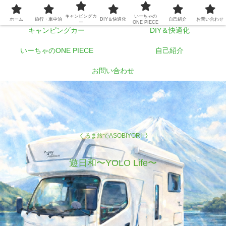
ホーム
旅行・車中泊
キャンピングカ
いーちゃの
ホーム
旅行・車中泊
DIY＆快適化
自己紹介
お問い合わせ
ー
ONE PIECE
キャンピングカー
DIY＆快適化
いーちゃのONE PIECE
自己紹介
お問い合わせ
くるま旅でASOBIYORI💨
遊日和〜YOLO Life〜