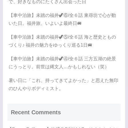
で、好きなものにたくさん出会った日
【車中泊旅】未踏の福井🦖⑥/全６話 東尋坊で心が動
いた日。福井旅、いよいよ最終日🚐
【車中泊旅】未踏の福井🦖⑤/全６話 海と歴史ともの
づくり♪ 福井の魅力をゆっくり巡る1日🚐
【車中泊旅】未踏の福井🦖④/全６話 三方五湖の絶景
にうっとり。前世は縄文人…かもしれない（笑）
暑い日に「これ、持ってきてよかった」と思えた無印
のひんやりボディミスト。
Recent Comments