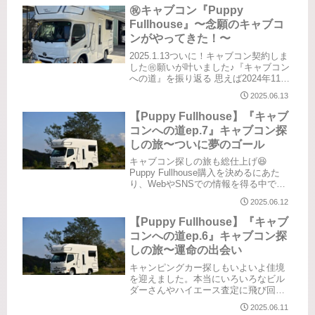
るのがめんどくさい。何度か長期旅を
㊗️キャブコン『Puppy
していて気づいた。「...
Fullhouse』〜念願のキャブコ
ンがやってきた！〜
2025.1.13ついに！キャブコン契約しま
した㊗️願いが叶いました♪『キャブコン
への道』を振り返る 思えば2024年11月
頃から、いーちゃの猛攻撃が始まり、
2025.06.13
「ちょっと覗いてみるだけね」と、ち
ょっとずつまさやんを誘導？説得？あ
【Puppy Fullhouse】『キャブ
の頃はまさか本...
コンへの道ep.7』キャブコン探
しの旅〜ついに夢のゴール
キャブコン探しの旅も総仕上げ😆
Puppy Fullhouse購入を決めるにあた
り、WebやSNSでの情報を得る中で気
になることがありました。Puppy
2025.06.12
Fullhouse（キャンパー厚木公式ページ
より）気になるのは後部座席の"揺
【Puppy Fullhouse】『キャブ
れ"と"跳ね...
コンへの道ep.6』キャブコン探
しの旅〜運命の出会い
キャンピングカー探しもいよいよ佳境
を迎えました。本当にいろいろなビル
ダーさんやハイエース査定に飛び回り
ました。「認定中古車」という選択肢
2025.06.11
キャンパー厚木のPuppyシリーズを見せ