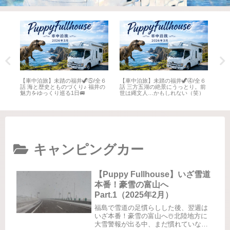
全６
【車中泊旅】未踏の福井🦖⑤/全６
【車中泊旅】未踏の福井🦖④/全６
【車
井
話 海と歴史とものづくり♪ 福井の
話 三方五湖の絶景にうっとり。前
話 
魅力をゆっくり巡る1日🚐
世は縄文人…かもしれない（笑）
名所
キャンピングカー
【Puppy Fullhouse】いざ雪道
本番！豪雪の富山へ
Part.1（2025年2月）
福島で雪道の足慣らしした後、翌週は
いざ本番！豪雪の富山へ☃️北陸地方に
大雪警報が出る中、まだ慣れていない