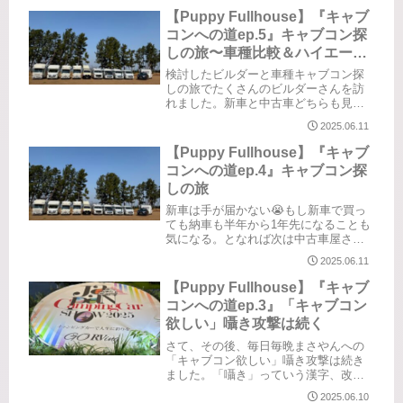
てもらいに行った時です。本当にたま
【Puppy Fullhouse】『キャブ
たま乗り換えするタイミングの方...
コンへの道ep.5』キャブコン探
しの旅〜車種比較＆ハイエース
査定〜
検討したビルダーと車種キャブコン探
しの旅でたくさんのビルダーさんを訪
れました。新車と中古車どちらも見せ
ていただきました。Nutz（クレア・ク
2025.06.11
レソン・ジープニー・アレッタ・ジョ
リビー）AtoZ（アンソニー・ACE-1・
【Puppy Fullhouse】『キャブ
Light）TOWAモー...
コンへの道ep.4』キャブコン探
しの旅
新車は手が届かない😭もし新車で買っ
ても納車も半年から1年先になることも
気になる。となれば次は中古車屋さん
巡りも開始です。がしかし、新車も諦
2025.06.11
めずにあらゆる可能性に挑みます。新
車だけでなく中古車も探してみる新車
【Puppy Fullhouse】『キャブ
はとても手が届かないと思い知らさ
コンへの道ep.3』「キャブコン
れ...
欲しい」囁き攻撃は続く
さて、その後、毎日毎晩まさやんへの
「キャブコン欲しい」囁き攻撃は続き
ました。「囁き」っていう漢字、改め
て活字で見るとちょっと不気味です
2025.06.10