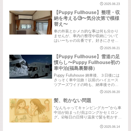
キャブコンに少々不安を抱えながらも
2025.06.23
出発しました。2025.2/21 20:00いつも
のように夜出発。雪の気配はまだま
【Puppy Fullhouse】整理・収
だ。この日は高坂SA...
納を考える🧐〜気分次第で模様
替え〜
車の外装とかメカ的な事は何も分かり
ませんが、車内の整理や収納について
はいーちゃの出番です。好きにさせて
いただこうかと。ということで、気分
2025.06.21
次第で模様替えや、思いつきで取り入
れてみるというのは随時更新していく
【Puppy Fullhouse】雪道の足
として、とりあえず現段階でご紹介で
慣らし〜Puppy Fullhouse初の
き...
車中泊(福島裏磐梯）
Puppy Fulluhouse 納車後、３日後には
さっそく車中泊旅！以前のハイエース
ツアーズワイドの時も、納車後その足
でご祈祷してもらってそのまま旅に出
2025.06.20
発でした（何事もフットワーク軽い
👣）「そこに”雪”があるから」記念すべ
髪、乾かない問題
きキャブコン初の...
"なんちゃってキャンピングカー"から車
中泊が始まった頃はロングかセミロン
グ。☑️毎日の日帰り温泉で髪を乾かす。
時間がかかる。☑️混雑時は後ろで待って
いる人が気になる。☑️朝起きてセットす
2025.06.14