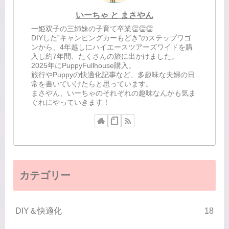
いーちゃ と まさやん
一姫双子の三姉妹の子育て卒業👏👏👏
DIYした”キャンピングカーもどき”のステップワゴ
ンから、4年越しにハイエースツアーズワイドを購
入し約7年間、たくさんの旅に出かけました。
2025年にPuppyFullhouse購入。
旅行やPuppyの快適化記事など、多趣味な夫婦の日
常を書いていけたらと思っています。
まさやん、いーちゃのそれぞれの趣味なんかも気ま
ぐれにやっていきます！
カテゴリー
DIY＆快適化
18