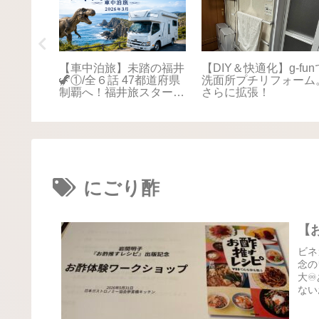
踏の福井
【車中泊旅】未踏の福井
【DIY＆快適化】g-fun
本海さか
🦖①/全６話 47都道府県
洗面所プチリフォーム
！最後は
制覇へ！福井旅スタート
さらに拡張！
に感動📚
🚐💨
にごり酢
【
ビネ
念の
大♾
ない