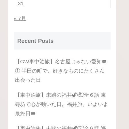
31
« 7月
Recent Posts
【GW車中泊旅】名古屋じゃない愛知🚐
① 半田の町で、好きなものにたくさん
出会った日
【車中泊旅】未踏の福井🦖⑥/全６話 東
尋坊で心が動いた日。福井旅、いよいよ
最終日🚐
【車中泊旅】未踏の福井🦖⑤/全６話 海