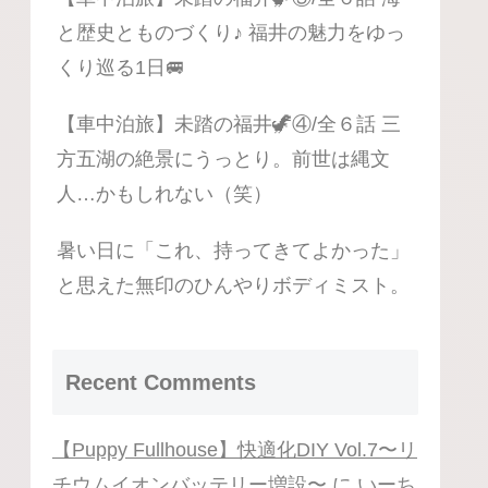
と歴史とものづくり♪ 福井の魅力をゆっ
くり巡る1日🚐
【車中泊旅】未踏の福井🦖④/全６話 三
方五湖の絶景にうっとり。前世は縄文
人…かもしれない（笑）
暑い日に「これ、持ってきてよかった」
と思えた無印のひんやりボディミスト。
Recent Comments
【Puppy Fullhouse】快適化DIY Vol.7〜リ
チウムイオンバッテリー増設〜
に
いーち