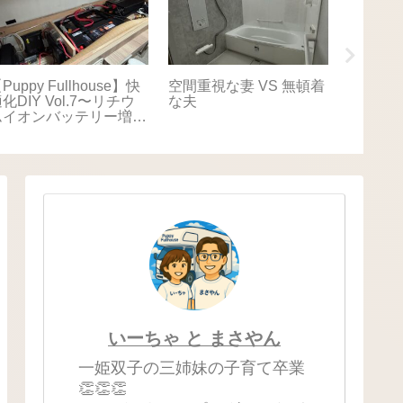
Puppy Fullhouse】快
空間重視な妻 VS 無頓着
【Puppy
化DIY Vol.7〜リチウ
な夫
適化DIY
ムイオンバッテリー増
キャリ
設〜
いーちゃ と まさやん
一姫双子の三姉妹の子育て卒業
👏👏👏