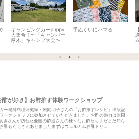
で
キャンピングカーpuppy
手ぬぐいにハマる
【
。
大集合！〜「キャンパー
適
厚木」キャンプ大会〜
お酢が好き】お酢推す体験ワークショップ
ガー発酵料理研究家・岩間明子さんの『お酢推すレシピ』出版記
ワークショップに参加させていただきました。お酢の魅力は無限
️あきさんが訪ねた全国の酢造さんの様々なお酢たちまだまだ知ら
お酢もたくさんありましたまずはウェルカムお酢ドリ...