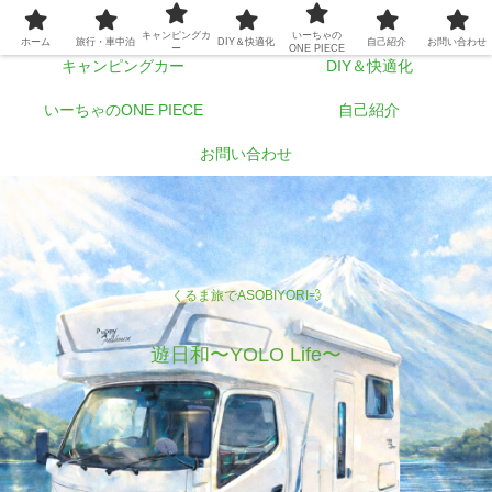
ホーム
旅行・車中泊
キャンピングカ
いーちゃの
ホーム
旅行・車中泊
DIY＆快適化
自己紹介
お問い合わせ
ー
ONE PIECE
キャンピングカー
DIY＆快適化
いーちゃのONE PIECE
自己紹介
お問い合わせ
くるま旅でASOBIYORI💨
遊日和〜YOLO Life〜