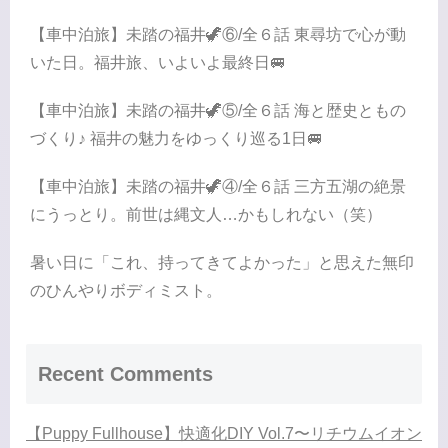
【車中泊旅】未踏の福井🦖⑥/全６話 東尋坊で心が動
いた日。福井旅、いよいよ最終日🚐
【車中泊旅】未踏の福井🦖⑤/全６話 海と歴史ともの
づくり♪ 福井の魅力をゆっくり巡る1日🚐
【車中泊旅】未踏の福井🦖④/全６話 三方五湖の絶景
にうっとり。前世は縄文人…かもしれない（笑）
暑い日に「これ、持ってきてよかった」と思えた無印
のひんやりボディミスト。
Recent Comments
【Puppy Fullhouse】快適化DIY Vol.7〜リチウムイオン