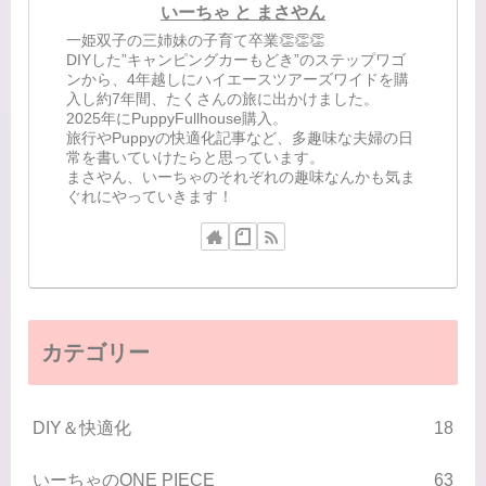
いーちゃ と まさやん
一姫双子の三姉妹の子育て卒業👏👏👏
DIYした”キャンピングカーもどき”のステップワゴ
ンから、4年越しにハイエースツアーズワイドを購
入し約7年間、たくさんの旅に出かけました。
2025年にPuppyFullhouse購入。
旅行やPuppyの快適化記事など、多趣味な夫婦の日
常を書いていけたらと思っています。
まさやん、いーちゃのそれぞれの趣味なんかも気ま
ぐれにやっていきます！
カテゴリー
DIY＆快適化
18
いーちゃのONE PIECE
63