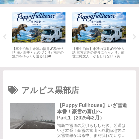
全６
【車中泊旅】未踏の福井🦖⑤/全６
【車中泊旅】未踏の福井🦖④/全６
【車
井
話 海と歴史とものづくり♪ 福井の
話 三方五湖の絶景にうっとり。前
話 
魅力をゆっくり巡る1日🚐
世は縄文人…かもしれない（笑）
名所
アルビス黒部店
【Puppy Fullhouse】いざ雪道
本番！豪雪の富山へ
Part.1（2025年2月）
福島で雪道の足慣らしした後、翌週は
いざ本番！豪雪の富山へ☃️北陸地方に
大雪警報が出る中、まだ慣れていない