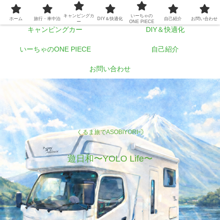
ホーム
旅行・車中泊
キャンピングカ
いーちゃの
ホーム
旅行・車中泊
DIY＆快適化
自己紹介
お問い合わせ
ー
ONE PIECE
キャンピングカー
DIY＆快適化
いーちゃのONE PIECE
自己紹介
お問い合わせ
くるま旅でASOBIYORI💨
遊日和〜YOLO Life〜