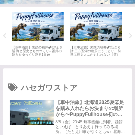
全６
【車中泊旅】未踏の福井🦖⑤/全６
【車中泊旅】未踏の福井🦖④/全６
【車
井
話 海と歴史とものづくり♪ 福井の
話 三方五湖の絶景にうっとり。前
話 
魅力をゆっくり巡る1日🚐
世は縄文人…かもしれない（笑）
名所
ハセガワストア
【車中泊旅】北海道2025夏②足
を踏み入れたらお決まりの場所
から〜PuppyFullhouse初の北
海道
8/8（金）20:45 無事函館に到着。函館
といえば、とりあえず行ってみる場
所。（たとえ用事がなくともw）北海道