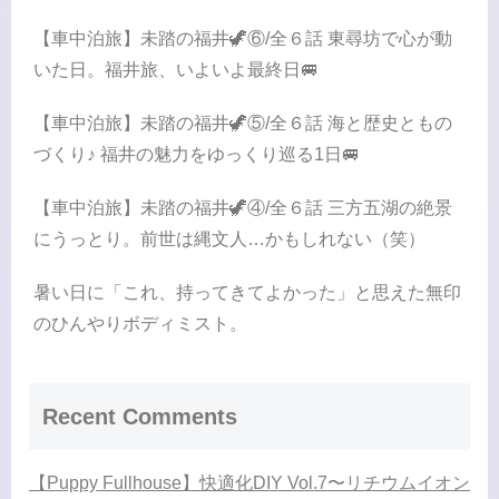
【車中泊旅】未踏の福井🦖⑥/全６話 東尋坊で心が動
いた日。福井旅、いよいよ最終日🚐
【車中泊旅】未踏の福井🦖⑤/全６話 海と歴史ともの
づくり♪ 福井の魅力をゆっくり巡る1日🚐
【車中泊旅】未踏の福井🦖④/全６話 三方五湖の絶景
にうっとり。前世は縄文人…かもしれない（笑）
暑い日に「これ、持ってきてよかった」と思えた無印
のひんやりボディミスト。
Recent Comments
【Puppy Fullhouse】快適化DIY Vol.7〜リチウムイオン