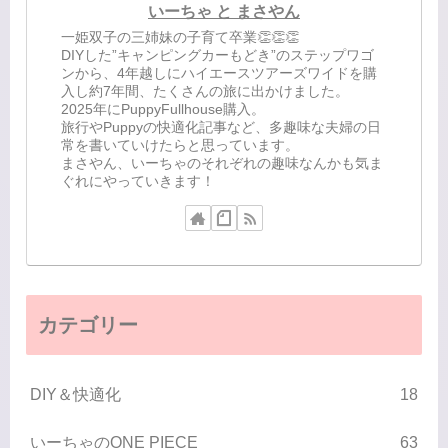
いーちゃ と まさやん
一姫双子の三姉妹の子育て卒業👏👏👏
DIYした”キャンピングカーもどき”のステップワゴ
ンから、4年越しにハイエースツアーズワイドを購
入し約7年間、たくさんの旅に出かけました。
2025年にPuppyFullhouse購入。
旅行やPuppyの快適化記事など、多趣味な夫婦の日
常を書いていけたらと思っています。
まさやん、いーちゃのそれぞれの趣味なんかも気ま
ぐれにやっていきます！
カテゴリー
DIY＆快適化
18
いーちゃのONE PIECE
63