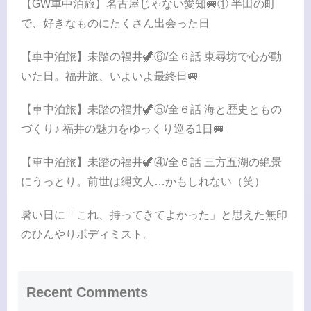
【GW車中泊旅】名古屋じゃない愛知🚐① 半田の町
で、好きなものにたくさん出会った日
【車中泊旅】未踏の福井🦖⑥/全６話 東尋坊で心が動
いた日。福井旅、いよいよ最終日🚐
【車中泊旅】未踏の福井🦖⑤/全６話 海と歴史ともの
づくり♪ 福井の魅力をゆっくり巡る1日🚐
【車中泊旅】未踏の福井🦖④/全６話 三方五湖の絶景
にうっとり。前世は縄文人…かもしれない（笑）
暑い日に「これ、持ってきてよかった」と思えた無印
のひんやりボディミスト。
Recent Comments