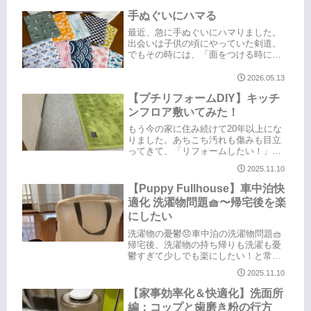
りました。でもバスタオルとバスマッ
トをかけるところがなく困っていたの
手ぬぐいにハマる
で、どうしても欲しい！...
最近、急に手ぬぐいにハマりました。
出会いは子供の頃にやっていた剣道。
でもその時には、「面をつける時に被
るもの」くらいにしか思っていません
でした。「手ぬぐいが好き」と自分で
2026.05.13
認識したのは大人になってから。素材
【プチリフォームDIY】キッチ
が好きで、旅先や買い物に出た時には
ず...
ンフロア敷いてみた！
もう今の家に住み続けて20年以上にな
りました。あちこち汚れも傷みも目立
ってきて、「リフォームしたい！」っ
てなりますが、お金も時間もかかる。
2025.11.10
それに、まさやんは何やらブツブツ言
って乗り気じゃない。（壊れたわけじ
【Puppy Fullhouse】車中泊快
ゃないからと言われる）夫婦で価値
適化 洗濯物問題🧺〜帰宅後を楽
観...
にしたい
洗濯物の憂鬱😞車中泊の洗濯物問題🧺
帰宅後、洗濯物の持ち帰りも洗濯も憂
鬱すぎて少しでも楽にしたい！と常々
思っていました。大量な上に洗濯機回
2025.11.10
すまでの仕分け。ネットに入れたり、
色物は別にしたり。このあたり、男の
【家事効率化＆快適化】洗面所
人にはなかなかわかってもらえない地
編：コップと歯磨き粉の行方