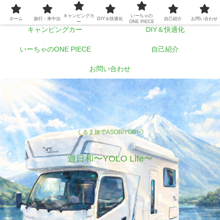
ホーム
旅行・車中泊
キャンピングカ
いーちゃの
ホーム
旅行・車中泊
DIY＆快適化
自己紹介
お問い合わせ
ー
ONE PIECE
キャンピングカー
DIY＆快適化
いーちゃのONE PIECE
自己紹介
お問い合わせ
くるま旅でASOBIYORI💨
遊日和〜YOLO Life〜