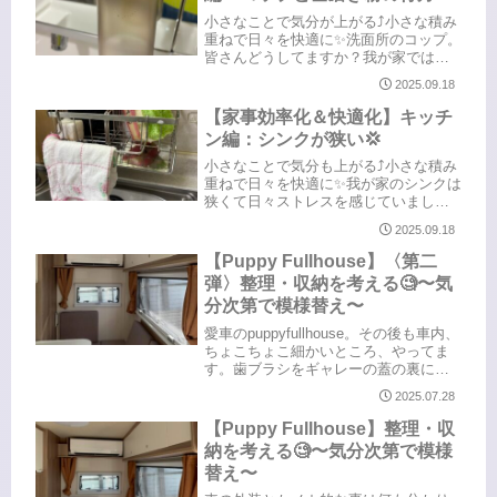
味...
小さなことで気分が上がる⤴️小さな積み
重ねで日々を快適に✨️洗面所のコップ。
皆さんどうしてますか？我が家では不
潔になるのが嫌で、試行錯誤しながら
2025.09.18
もこれまでも”浮かせる収納”一択でし
た。これまでも”浮かせる収納”だったの
【家事効率化＆快適化】キッチ
ですが、コップを引っ掛...
ン編：シンクが狭い💢
小さなことで気分も上がる⤴️小さな積み
重ねで日々を快適に✨️我が家のシンクは
狭くて日々ストレスを感じていまし
た。狭くて大きめの鍋を置くとシンク
2025.09.18
が埋まってしまう…鍋を洗うにも狭く
てイライラ💢元々くぼみの部分には備
【Puppy Fullhouse】〈第二
え付けのスポンジラックが付いて...
弾〉整理・収納を考える🧐〜気
分次第で模様替え〜
愛車のpuppyfullhouse。その後も車内、
ちょこちょこ細かいところ、やってま
す。歯ブラシをギャレーの蓋の裏にく
っつけました扉の中に入れておくとカ
2025.07.28
ビそうなので、ここなら乾きやすい
し、歯ブラシが濡れてても水はシンク
【Puppy Fullhouse】整理・収
に落ちるかなと。シンク...
納を考える🧐〜気分次第で模様
替え〜