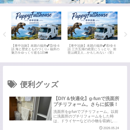
全６
【車中泊旅】未踏の福井🦖⑤/全６
【車中泊旅】未踏の福井🦖④/全６
【車
井
話 海と歴史とものづくり♪ 福井の
話 三方五湖の絶景にうっとり。前
話 
魅力をゆっくり巡る1日🚐
世は縄文人…かもしれない（笑）
名所
便利グッズ
【DIY＆快適化】g-funで洗面所
プチリフォーム。さらに拡張！
洗面所をg-funでプチリフォーム。以前
に洗面所のプチリフォームをした時
は、ドライヤーなどの小物を収納した
くて、g-funと100均グッズを駆使して作
2026.05.24