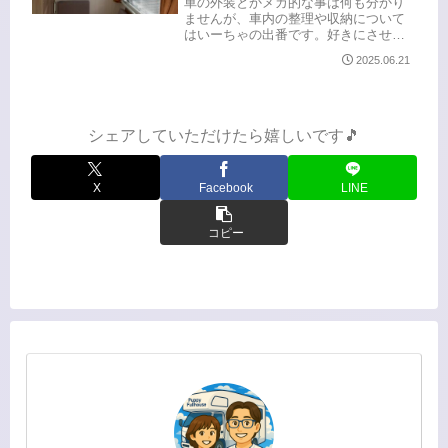
車の外装とかメカ的な事は何も分かり
ませんが、車内の整理や収納について
はいーちゃの出番です。好きにさせて
いただこうかと。ということで、気分
2025.06.21
次第で模様替えや、思いつきで取り入
れてみるというのは随時更新していく
として、とりあえず現段階でご紹介で
き...
シェアしていただけたら嬉しいです🎵
X
Facebook
LINE
コピー