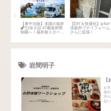
踏の福井
【車中泊旅】未踏の福井
【DIY＆快適化】g-fun
本海さか
🦖①/全６話 47都道府県
洗面所プチリフォーム
！最後は
制覇へ！福井旅スタート
さらに拡張！
に感動📚
🚐💨
岩間明子
【
ビネ
念の
大♾
ない