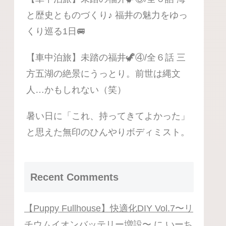
と歴史とものづくり♪ 福井の魅力をゆっ
くり巡る1日🚐
【車中泊旅】未踏の福井🦖④/全６話 三
方五湖の絶景にうっとり。前世は縄文
人…かもしれない（笑）
暑い日に「これ、持ってきてよかった」
と思えた無印のひんやりボディミスト。
Recent Comments
【Puppy Fullhouse】快適化DIY Vol.7〜リ
チウムイオンバッテリー増設〜
に
いーち