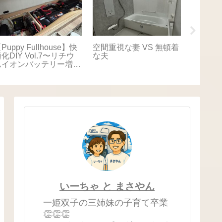
Puppy Fullhouse】快
空間重視な妻 VS 無頓着
【Puppy
化DIY Vol.7〜リチウ
な夫
適化DIY
ムイオンバッテリー増
キャリ
設〜
いーちゃ と まさやん
一姫双子の三姉妹の子育て卒業
👏👏👏