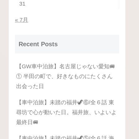
31
« 7月
Recent Posts
【GW車中泊旅】名古屋じゃない愛知🚐
① 半田の町で、好きなものにたくさん
出会った日
【車中泊旅】未踏の福井🦖⑥/全６話 東
尋坊で心が動いた日。福井旅、いよいよ
最終日🚐
【車中泊旅】未踏の福井🦖⑤/全６話 海