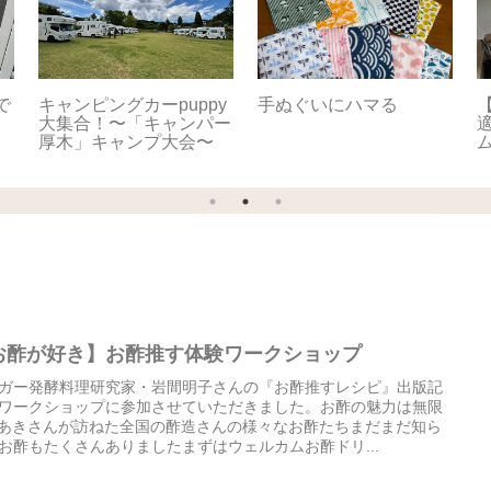
で
キャンピングカーpuppy
手ぬぐいにハマる
【
。
大集合！〜「キャンパー
適
厚木」キャンプ大会〜
お酢が好き】お酢推す体験ワークショップ
ガー発酵料理研究家・岩間明子さんの『お酢推すレシピ』出版記
ワークショップに参加させていただきました。お酢の魅力は無限
️あきさんが訪ねた全国の酢造さんの様々なお酢たちまだまだ知ら
お酢もたくさんありましたまずはウェルカムお酢ドリ...