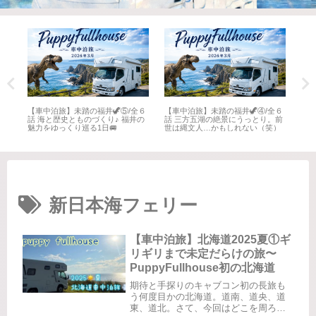
全６
【車中泊旅】未踏の福井🦖⑤/全６
【車中泊旅】未踏の福井🦖④/全６
【車
井
話 海と歴史とものづくり♪ 福井の
話 三方五湖の絶景にうっとり。前
話 
魅力をゆっくり巡る1日🚐
世は縄文人…かもしれない（笑）
名所
新日本海フェリー
【車中泊旅】北海道2025夏①ギ
リギリまで未定だらけの旅〜
PuppyFullhouse初の北海道
期待と手探りのキャブコン初の長旅も
う何度目かの北海道。道南、道央、道
東、道北。さて、今回はどこを周ろう