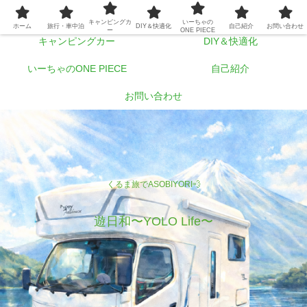
ホーム
旅行・車中泊
キャンピングカ
いーちゃの
ホーム
旅行・車中泊
DIY＆快適化
自己紹介
お問い合わせ
ー
ONE PIECE
キャンピングカー
DIY＆快適化
いーちゃのONE PIECE
自己紹介
お問い合わせ
くるま旅でASOBIYORI💨
遊日和〜YOLO Life〜