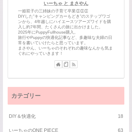
いーちゃ と まさやん
一姫双子の三姉妹の子育て卒業👏👏👏
DIYした”キャンピングカーもどき”のステップワゴ
ンから、4年越しにハイエースツアーズワイドを購
入し約7年間、たくさんの旅に出かけました。
2025年にPuppyFullhouse購入。
旅行やPuppyの快適化記事など、多趣味な夫婦の日
常を書いていけたらと思っています。
まさやん、いーちゃのそれぞれの趣味なんかも気ま
ぐれにやっていきます！
カテゴリー
DIY＆快適化
18
いーちゃのONE PIECE
63