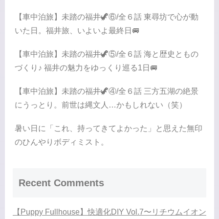
【車中泊旅】未踏の福井🦖⑥/全６話 東尋坊で心が動
いた日。福井旅、いよいよ最終日🚐
【車中泊旅】未踏の福井🦖⑤/全６話 海と歴史ともの
づくり♪ 福井の魅力をゆっくり巡る1日🚐
【車中泊旅】未踏の福井🦖④/全６話 三方五湖の絶景
にうっとり。前世は縄文人…かもしれない（笑）
暑い日に「これ、持ってきてよかった」と思えた無印
のひんやりボディミスト。
Recent Comments
【Puppy Fullhouse】快適化DIY Vol.7〜リチウムイオン