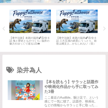
全６
【車中泊旅】未踏の福井🦖⑤/全６
【車中泊旅】未踏の福井🦖④/全６
【車
井
話 海と歴史とものづくり♪ 福井の
話 三方五湖の絶景にうっとり。前
話 
魅力をゆっくり巡る1日🚐
世は縄文人…かもしれない（笑）
名所
染井為人
【本を読もう】サラッと話題作
や映画化作品から手に取ってみ
た3冊
ここ最近のAudible。駆け足で、という
感じで一気に聴了。話題作、映画化、
などの情報からサラッと手に取ったも