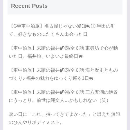
Recent Posts
【GW車中泊旅】名古屋じゃない愛知🚐① 半田の町
で、好きなものにたくさん出会った日
【車中泊旅】未踏の福井🦖⑥/全６話 東尋坊で心が動
いた日。福井旅、いよいよ最終日🚐
【車中泊旅】未踏の福井🦖⑤/全６話 海と歴史ともの
づくり♪ 福井の魅力をゆっくり巡る1日🚐
【車中泊旅】未踏の福井🦖④/全６話 三方五湖の絶景
にうっとり。前世は縄文人…かもしれない（笑）
暑い日に「これ、持ってきてよかった」と思えた無印
のひんやりボディミスト。