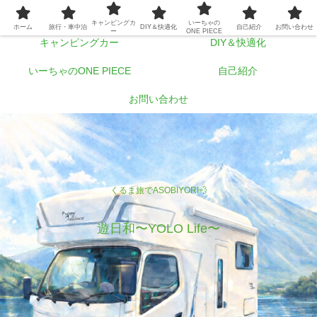
ホーム
旅行・車中泊
キャンピングカ
いーちゃの
ホーム
旅行・車中泊
DIY＆快適化
自己紹介
お問い合わせ
ー
ONE PIECE
キャンピングカー
DIY＆快適化
いーちゃのONE PIECE
自己紹介
お問い合わせ
くるま旅でASOBIYORI💨
遊日和〜YOLO Life〜