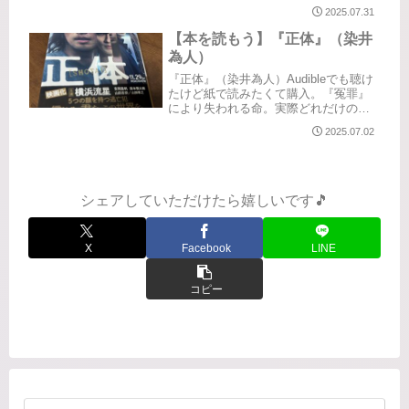
のです。※個人的な感想であり、その
2025.07.31
時の心の持ちようで感じるものが異な
る場合があると思うので参考まで。
【本を読もう】『正体』（染井
『悪い夏』（染井為人）「正体」...
為人）
『正体』（染井為人）Audibleでも聴け
たけど紙で読みたくて購入。『冤罪』
により失われる命。実際どれだけの冤
罪があって、それが世間には知らされ
2025.07.02
ていない例がどのくらいあるのか。警
察、検察、メディアの在り方と、それ
によって晒される世間の目。そ...
シェアしていただけたら嬉しいです🎵
X
Facebook
LINE
コピー