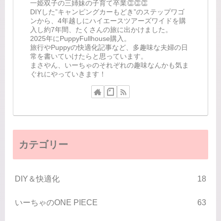
一姫双子の三姉妹の子育て卒業👏👏👏
DIYした”キャンピングカーもどき”のステップワゴ
ンから、4年越しにハイエースツアーズワイドを購
入し約7年間、たくさんの旅に出かけました。
2025年にPuppyFullhouse購入。
旅行やPuppyの快適化記事など、多趣味な夫婦の日
常を書いていけたらと思っています。
まさやん、いーちゃのそれぞれの趣味なんかも気ま
ぐれにやっていきます！
カテゴリー
DIY＆快適化
18
いーちゃのONE PIECE
63