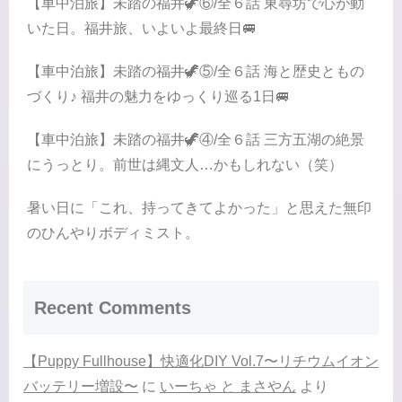
【車中泊旅】未踏の福井🦖⑥/全６話 東尋坊で心が動
いた日。福井旅、いよいよ最終日🚐
【車中泊旅】未踏の福井🦖⑤/全６話 海と歴史ともの
づくり♪ 福井の魅力をゆっくり巡る1日🚐
【車中泊旅】未踏の福井🦖④/全６話 三方五湖の絶景
にうっとり。前世は縄文人…かもしれない（笑）
暑い日に「これ、持ってきてよかった」と思えた無印
のひんやりボディミスト。
Recent Comments
【Puppy Fullhouse】快適化DIY Vol.7〜リチウムイオン
バッテリー増設〜
に
いーちゃ と まさやん
より