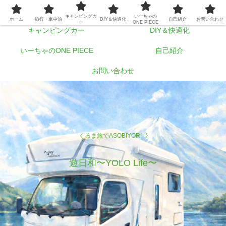
ホーム
旅行・車中泊
キャンピングカ
いーちゃの
ホーム
旅行・車中泊
DIY＆快適化
自己紹介
お問い合わせ
ー
ONE PIECE
キャンピングカー
DIY＆快適化
いーちゃのONE PIECE
自己紹介
お問い合わせ
くるま旅でASOBIYORI💨
遊日和〜YOLO Life〜