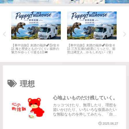
全６
【車中泊旅】未踏の福井🦖⑤/全６
【車中泊旅】未踏の福井🦖④/全６
【車
井
話 海と歴史とものづくり♪ 福井の
話 三方五湖の絶景にうっとり。前
話 
魅力をゆっくり巡る1日🚐
世は縄文人…かもしれない（笑）
名所
理想
心地よいものだけ残していく。
カッコつけたり、無理したり、理想を
追いかけたり、いろいろな仮面みたい
な無駄なものを外してみたら、「自分
ってこんな感じだったのか」と今更気
付いて、そのまま抗わずに時間の流れ
2025.06.27
に任せてみると、時間は意外にもゆっ