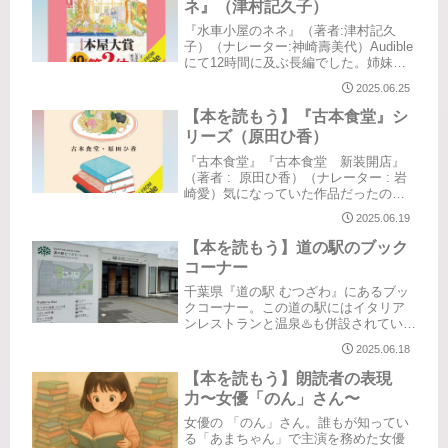
ネ』（津村記久子）
『水車小屋のネネ』（著者:津村記久
子）（ナレーター:神崎壽美代）Audible
にて12時間に及ぶ長編でした。姉妹と
姉妹に関わっている人々の40年間の物
2025.06.25
語です。好き嫌いが分かれるかなぁと
も思える作品でした。母親の婚約者か
【本を読もう】『古本食堂』シ
らつらくあたられていた...
リーズ（原田ひ香）
『古本食堂』『古本食堂 新装開店』
（著者 : 原田ひ香）（ナレーター : 岩
崎愛）気になっていた作品だったので
Audibleで聴了。ナレーターさんもとて
2025.06.19
も良かった♪著者の原田ひ香さんの作品
は以前から気になっていましたが、先
【本を読もう】道の駅のブック
日テレビに出演し...
コーナー
千葉県『道の駅 むつざわ』にあるブッ
クコーナー。この道の駅にはイタリア
ンレストランと温泉♨️も併設されていま
す。きれいでオシャレな道の駅でお気
2025.06.18
に入りです♪入口入ってすぐのところに
本が読める休憩スペースがあります。
【本を読もう】朗読者の表現
そこで見つけた好きな本、懐か...
力〜女優「のん」さん〜
女優の 「のん」さん。誰もが知ってい
る「あまちゃん」で主演を務めた女優