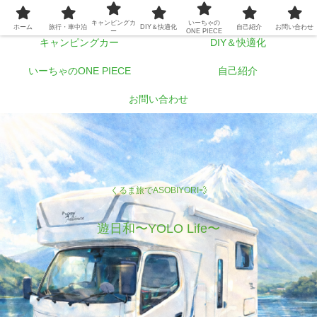
ホーム
旅行・車中泊
キャンピングカ
いーちゃの
ホーム
旅行・車中泊
DIY＆快適化
自己紹介
お問い合わせ
ー
ONE PIECE
キャンピングカー
DIY＆快適化
いーちゃのONE PIECE
自己紹介
お問い合わせ
くるま旅でASOBIYORI💨
遊日和〜YOLO Life〜