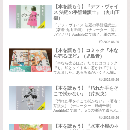
ないまま読み始めたけれど、読んでい
くうちにそういうことねと。婚活や結
【本を読もう】『デフ・ヴォイ
婚、理想、現実。駆け引き。...
ス 法廷の手話通訳士』（丸山正
樹）
『デフ・ヴォイス 法廷の手話通訳士』
（著者:丸山正樹）（ナレーター : 岡井
カツノリ）Audibleにて聴了。紙の本も
シリーズで買いました…📕🥹なぜ長い
2025.06.26
間この本の存在を知らなかったんだろ
う？という強烈な思い。「ことば」を
【本を読もう】コミック『本な
伝えるということ。改...
ら売るほど』（児島青）
『本なら売るほど』たまにはコミック
でも。絵とタイトルに惹かれて手にし
てみました。あるあるがたくさん描か
れてて楽しい😆マニアックなネタがい
2025.06.26
っぱいで楽しい😆"天アンカットとスピ
ン！""青木まりこ現象"本屋で本を選ん
【本を読もう】『汚れた手をそ
でると尿意を催す現象って、80...
こで拭かない』（芹沢央）
『汚れた手をそこで拭かない』（著者 :
芹沢央）（ナレーター : 野崎千華）
Audibleにて聴了。5つの物語で綴られる
短編小説でした。人間の何気ない日常
2025.06.26
に起こり得る予想もしない出来事。人
にはそれぞれ人生があり、さまざまな
【本を読もう】『水車小屋のネ
価値観があり、たと...