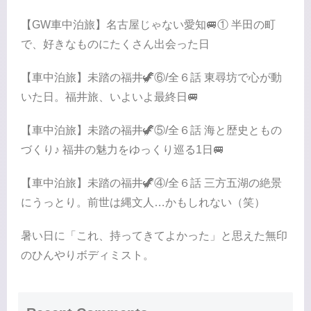
【GW車中泊旅】名古屋じゃない愛知🚐① 半田の町
で、好きなものにたくさん出会った日
【車中泊旅】未踏の福井🦖⑥/全６話 東尋坊で心が動
いた日。福井旅、いよいよ最終日🚐
【車中泊旅】未踏の福井🦖⑤/全６話 海と歴史ともの
づくり♪ 福井の魅力をゆっくり巡る1日🚐
【車中泊旅】未踏の福井🦖④/全６話 三方五湖の絶景
にうっとり。前世は縄文人…かもしれない（笑）
暑い日に「これ、持ってきてよかった」と思えた無印
のひんやりボディミスト。