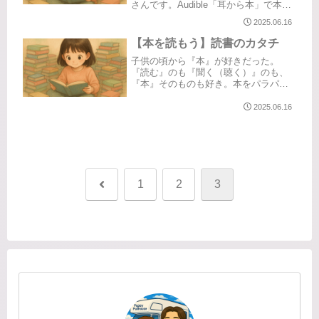
さんです。Audible「耳から本」で本を
読み（聴き）始めてから、様々な作品
2025.06.16
と同時に様々なナレーターの方に触れ
ました。本は文字から人物像や顔や声
【本を読もう】読書のカタチ
を想像力でイメージしますが...
子供の頃から『本』が好きだった。
『読む』のも『聞く（聴く）』のも、
『本』そのものも好き。本をパラパラ
っと捲ったときの”におい”インクの”に
おい”紙質だったり、出版社によって異
2025.06.16
なる装丁やフォントだったり。五感で
選ぶとかよく言うけれど。読みたい...
前
1
2
3
へ