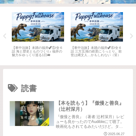
全６
【車中泊旅】未踏の福井🦖⑤/全６
【車中泊旅】未踏の福井🦖④/全６
【車
井
話 海と歴史とものづくり♪ 福井の
話 三方五湖の絶景にうっとり。前
話 
魅力をゆっくり巡る1日🚐
世は縄文人…かもしれない（笑）
名所
読書
【本を読もう】『傲慢と善良』
（辻村深月）
『傲慢と善良』（著者:辻村深月）レビ
ューも良かったのでAudibleにて聴了。
映画化もされてるみたいだけど。タイ
トルからはどんな内容なのか想像でき
2025.06.27