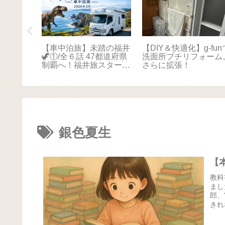
踏の福井
【車中泊旅】未踏の福井
【DIY＆快適化】g-fun
本海さか
🦖①/全６話 47都道府県
洗面所プチリフォーム
！最後は
制覇へ！福井旅スタート
さらに拡張！
に感動📚
🚐💨
銀色夏生
【
教科
まし
郎、
きれ