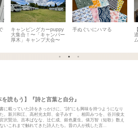
で
キャンピングカーpuppy
手ぬぐいにハマる
【
。
大集合！〜「キャンパー
適
厚木」キャンプ大会〜
本を読もう】『詩と言葉と自分』
書に載っていた詩をきっかけに、"詩"にも興味を持つようになり
た。新川和江、高村光太郎、金子みすゞ、相田みつを、谷川俊太
宮沢賢治。吉本ばなな、辻仁成、銀色夏生。俵万智（短歌）数え
ないこれまで触れてきた詩人たち。昔の人が残した言...