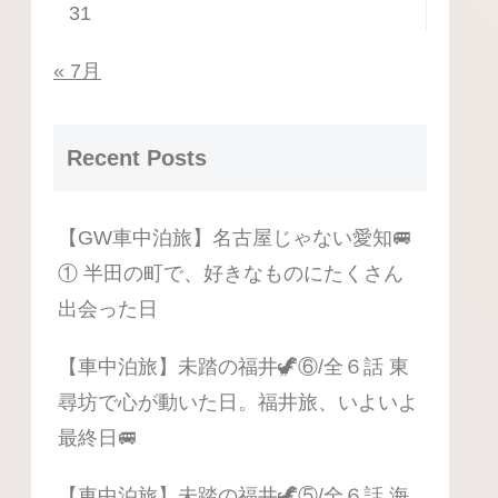
31
« 7月
Recent Posts
【GW車中泊旅】名古屋じゃない愛知🚐
① 半田の町で、好きなものにたくさん
出会った日
【車中泊旅】未踏の福井🦖⑥/全６話 東
尋坊で心が動いた日。福井旅、いよいよ
最終日🚐
【車中泊旅】未踏の福井🦖⑤/全６話 海