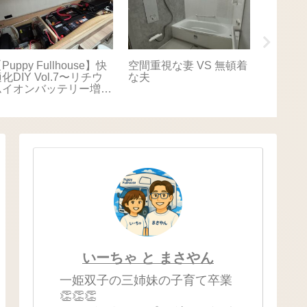
Puppy Fullhouse】快
空間重視な妻 VS 無頓着
【Puppy
化DIY Vol.7〜リチウ
な夫
適化DIY
ムイオンバッテリー増
キャリ
設〜
いーちゃ と まさやん
一姫双子の三姉妹の子育て卒業
👏👏👏