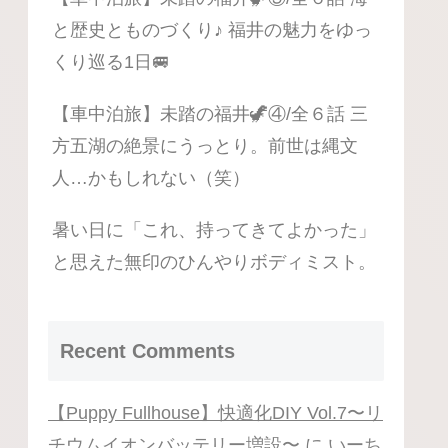
と歴史とものづくり♪ 福井の魅力をゆっ
くり巡る1日🚐
【車中泊旅】未踏の福井🦖④/全６話 三
方五湖の絶景にうっとり。前世は縄文
人…かもしれない（笑）
暑い日に「これ、持ってきてよかった」
と思えた無印のひんやりボディミスト。
Recent Comments
【Puppy Fullhouse】快適化DIY Vol.7〜リ
チウムイオンバッテリー増設〜
に
いーち