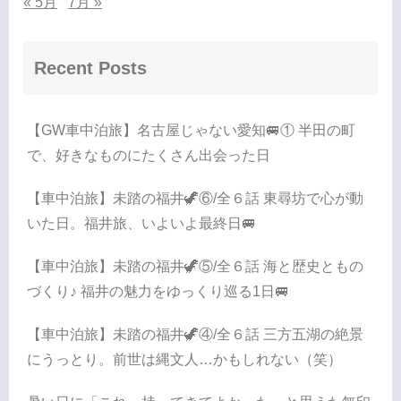
« 5月
7月 »
Recent Posts
【GW車中泊旅】名古屋じゃない愛知🚐① 半田の町
で、好きなものにたくさん出会った日
【車中泊旅】未踏の福井🦖⑥/全６話 東尋坊で心が動
いた日。福井旅、いよいよ最終日🚐
【車中泊旅】未踏の福井🦖⑤/全６話 海と歴史ともの
づくり♪ 福井の魅力をゆっくり巡る1日🚐
【車中泊旅】未踏の福井🦖④/全６話 三方五湖の絶景
にうっとり。前世は縄文人…かもしれない（笑）