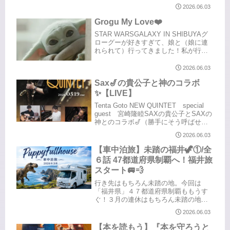
蘇洞門めぐりは運行停止で残念でした
2026.06.03
が、また次回に期待して、気を取り直
して進みましょう！とてもきれいな道
Grogu My Love❤️
の駅です目移りしっぱ...
STAR WARSGALAXY IN SHIBUYAグ
ローグーが好きすぎて、娘と（娘に連
れられて）行ってきました！私が行っ
たのは第二弾。5/31までの渋谷
TSUTAYAにて。1Fはマンダロリアンフ
2026.06.03
ロア。B1はSTAR WARSフロアになっ
Sax🎷の貴公子と神のコラボ
て...
✨【LIVE】
Tenta Goto NEW QUINTET special
guest 宮崎隆睦SAXの貴公子とSAXの
神とのコラボ🎷（勝手にそう呼ばせて
もらっている）NEW QUINTETのLIVE
2026.06.03
は2回目赤坂のB-flat私もかなりの方向
音痴なんです...
【車中泊旅】未踏の福井🦖①/全
６話 47都道府県制覇へ！福井旅
スタート🚐💨
行き先はもちろん未踏の地。今回は
「福井県」４７都道府県制覇ももうす
ぐ！３月の連休はもちろん未踏の地に
行こうと計画。車中泊で行った都道府
2026.06.03
県を地図にしてみたらこうなりまし
た。（白いところはまだ行ってない場
【本を読もう】『本を守ろうと