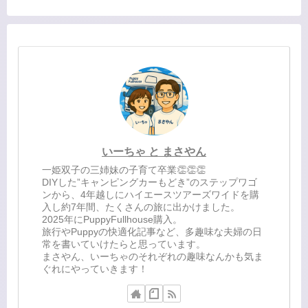
いーちゃ と まさやん
一姫双子の三姉妹の子育て卒業👏👏👏
DIYした”キャンピングカーもどき”のステップワゴ
ンから、4年越しにハイエースツアーズワイドを購
入し約7年間、たくさんの旅に出かけました。
2025年にPuppyFullhouse購入。
旅行やPuppyの快適化記事など、多趣味な夫婦の日
常を書いていけたらと思っています。
まさやん、いーちゃのそれぞれの趣味なんかも気ま
ぐれにやっていきます！