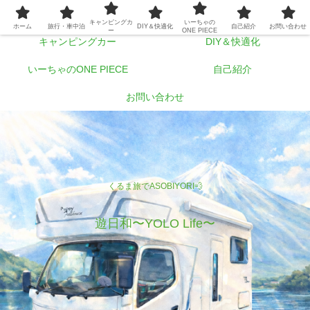
ホーム
旅行・車中泊
キャンピングカ
いーちゃの
ホーム
旅行・車中泊
DIY＆快適化
自己紹介
お問い合わせ
ー
ONE PIECE
キャンピングカー
DIY＆快適化
いーちゃのONE PIECE
自己紹介
お問い合わせ
くるま旅でASOBIYORI💨
遊日和〜YOLO Life〜