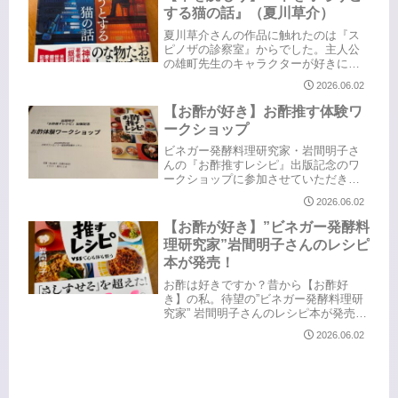
所）こうやって見ると、けっこう頑張
する猫の話』（夏川草介）
ってま...
夏川草介さんの作品に触れたのは『ス
ピノザの診察室』からでした。主人公
の雄町先生のキャラクターが好きにな
り、続編の『エピクロスの処方箋』も
2026.06.02
続けて読みました。（なぜかベストセ
ラーの『神様のカルテ』は未読で、実
【お酢が好き】お酢推す体験ワ
写化された映画だけ観ています😅）
ークショップ
元々...
ビネガー発酵料理研究家・岩間明子さ
んの『お酢推すレシピ』出版記念のワ
ークショップに参加させていただきま
した。お酢の魅力は無限大♾️あきさん
2026.06.02
が訪ねた全国の酢造さんの様々なお酢
たちまだまだ知らないお酢もたくさん
【お酢が好き】”ビネガー発酵料
ありましたまずはウェルカムお酢ド
理研究家”岩間明子さんのレシピ
リ...
本が発売！
お酢は好きですか？昔から【お酢好
き】の私。待望の”ビネガー発酵料理研
究家” 岩間明子さんのレシピ本が発売さ
れました！すでにメディアなどでご活
2026.06.02
躍のあきさん。私みたいな単なる【お
酢好き】とは違います😅お酢に関わる
お仕事をされる前から面識があった...