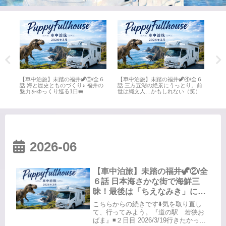
全６
【車中泊旅】未踏の福井🦖⑤/全６
【車中泊旅】未踏の福井🦖④/全６
【車
井
話 海と歴史とものづくり♪ 福井の
話 三方五湖の絶景にうっとり。前
話 
魅力をゆっくり巡る1日🚐
世は縄文人…かもしれない（笑）
名所
2026-06
【車中泊旅】未踏の福井🦖②/全
６話 日本海さかな街で海鮮三
昧！最後は「ちえなみき」に感
動📚
こちらからの続きです⬇️気を取り直し
て、行ってみよう。『道の駅 若狭お
ばま』◾️２日目 2026/3/19行きたかった