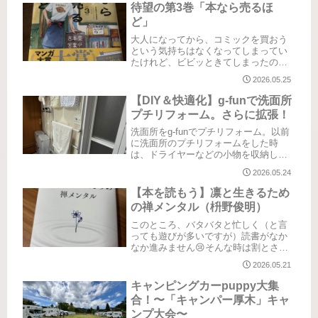
待望の第3巻「本なら売るほ
ドレスのお二人。『阿佐ヶ谷姉妹』さ
んです...
ど」
大人になってから、コミックを買おう
という気持ちはなくなってしまってい
たけれど、ビビッときてしまったのが
このコミック。まず、イラストにやら
2026.05.25
れました。そして、「古本屋」という
設定に、どう見てもイケメンなお兄ち
【DIY＆快適化】g-funで洗面所
ゃん。絶対楽しいじゃん？もちろん第
プチリフォーム。さらに拡張！
1...
洗面所をg-funでプチリフォーム。以前
に洗面所のプチリフォームをした時
は、ドライヤーなどの小物を収納した
くて、g-funと100均グッズを駆使して作
2026.05.24
りました。でもバスタオルとバスマッ
トをかけるところがなく困っていたの
【本を読もう】凛と生きるため
で、どうしても欲しい！...
の禅メンタル（枡野俊明）
このところ、バタバタと忙しく（と言
っても遊びが多いですが）読書がなか
なか進みません😢そんな時は割とさら
っと読めるタイプのものを手に取りま
2026.05.21
す。「何か面白い本ないかなぁ」と本
屋をウロウロしていた時に手に取った
キャンピングカーpuppy大集
一冊。その時の心で選ぶ本が決まるも
合！〜「キャンパー厚木」キャ
の...
ンプ大会〜