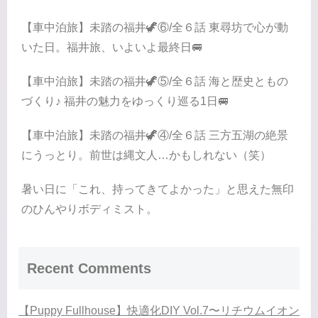
【車中泊旅】未踏の福井🦖⑥/全６話 東尋坊で心が動
いた日。福井旅、いよいよ最終日🚐
【車中泊旅】未踏の福井🦖⑤/全６話 海と歴史ともの
づくり♪ 福井の魅力をゆっくり巡る1日🚐
【車中泊旅】未踏の福井🦖④/全６話 三方五湖の絶景
にうっとり。前世は縄文人…かもしれない（笑）
暑い日に「これ、持ってきてよかった」と思えた無印
のひんやりボディミスト。
Recent Comments
【Puppy Fullhouse】快適化DIY Vol.7〜リチウムイオン