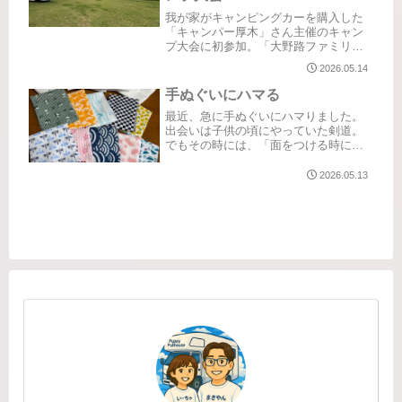
我が家がキャンピングカーを購入した
「キャンパー厚木」さん主催のキャン
プ大会に初参加。「大野路ファミリー
キャンプ場」は初めて！お風呂も場内
2026.05.14
にあって徒歩で行けるのはありがた
い。また行きたいキャンプ場の一つに
手ぬぐいにハマる
なりました。上手く撮れなかったけど
最近、急に手ぬぐいにハマりました。
富士...
出会いは子供の頃にやっていた剣道。
でもその時には、「面をつける時に被
るもの」くらいにしか思っていません
でした。「手ぬぐいが好き」と自分で
2026.05.13
認識したのは大人になってから。素材
が好きで、旅先や買い物に出た時には
ず...