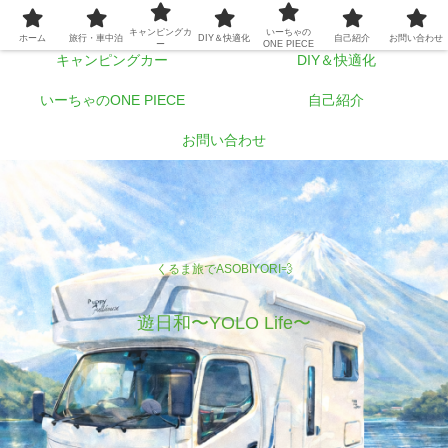
ホーム
旅行・車中泊
キャンピングカ
いーちゃの
ホーム
旅行・車中泊
DIY＆快適化
自己紹介
お問い合わせ
ー
ONE PIECE
キャンピングカー
DIY＆快適化
いーちゃのONE PIECE
自己紹介
お問い合わせ
くるま旅でASOBIYORI💨
遊日和〜YOLO Life〜