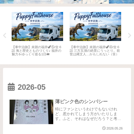
全６
【車中泊旅】未踏の福井🦖⑤/全６
【車中泊旅】未踏の福井🦖④/全６
【車
井
話 海と歴史とものづくり♪ 福井の
話 三方五湖の絶景にうっとり。前
話 
魅力をゆっくり巡る1日🚐
世は縄文人…かもしれない（笑）
名所
2026-05
薄ピンク色のシンパシー
特にファンというわけでもないけれ
ど、惹かれてしまう方がいたりしま
す。ふと、それはなぜだろう？と考え
ることがあります。そう感じる方は何
人かいらっしゃるのですが、特にシン
2026.05.26
パシーを感じるのはあの薄ピンク色の