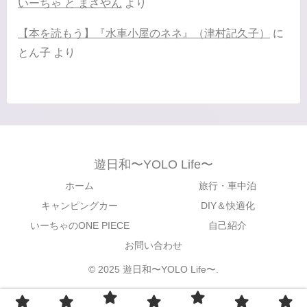
いーちゃ と まさやん
より
【本を読もう】『水車小屋のネネ』（津村記久子）
に
とん子
より
遊日和〜YOLO Life〜
ホーム
旅行・車中泊
キャンピングカー
DIY＆快適化
いーちゃのONE PIECE
自己紹介
お問い合わせ
© 2025 遊日和〜YOLO Life〜.