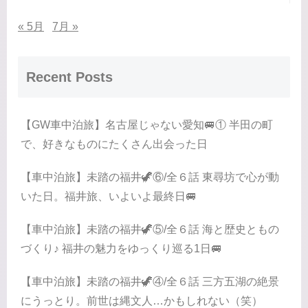
« 5月
7月 »
Recent Posts
【GW車中泊旅】名古屋じゃない愛知🚐① 半田の町
で、好きなものにたくさん出会った日
【車中泊旅】未踏の福井🦖⑥/全６話 東尋坊で心が動
いた日。福井旅、いよいよ最終日🚐
【車中泊旅】未踏の福井🦖⑤/全６話 海と歴史ともの
づくり♪ 福井の魅力をゆっくり巡る1日🚐
【車中泊旅】未踏の福井🦖④/全６話 三方五湖の絶景
にうっとり。前世は縄文人…かもしれない（笑）