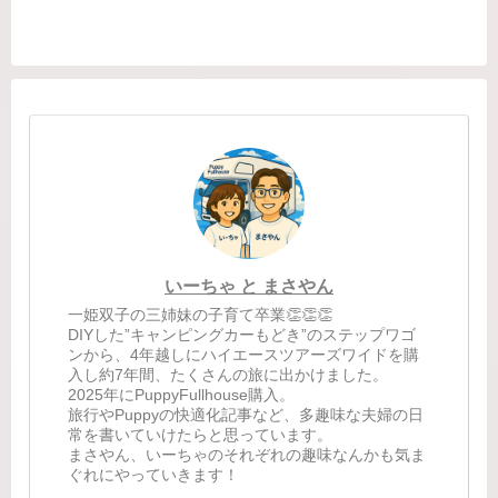
所）こうやって見ると、けっこう頑張
ってま...
いーちゃ と まさやん
一姫双子の三姉妹の子育て卒業👏👏👏
DIYした”キャンピングカーもどき”のステップワゴ
ンから、4年越しにハイエースツアーズワイドを購
入し約7年間、たくさんの旅に出かけました。
2025年にPuppyFullhouse購入。
旅行やPuppyの快適化記事など、多趣味な夫婦の日
常を書いていけたらと思っています。
まさやん、いーちゃのそれぞれの趣味なんかも気ま
ぐれにやっていきます！