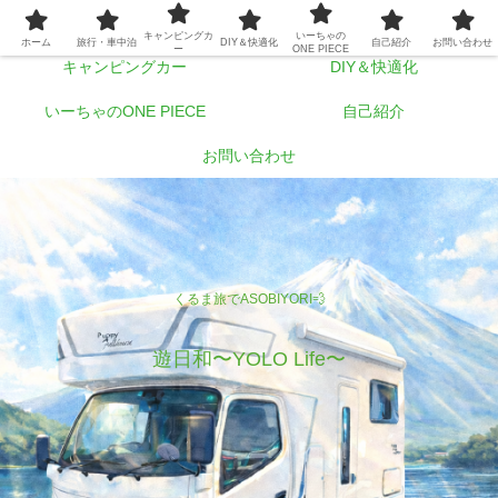
ホーム
旅行・車中泊
キャンピングカ
いーちゃの
ホーム
旅行・車中泊
DIY＆快適化
自己紹介
お問い合わせ
ー
ONE PIECE
キャンピングカー
DIY＆快適化
いーちゃのONE PIECE
自己紹介
お問い合わせ
くるま旅でASOBIYORI💨
遊日和〜YOLO Life〜