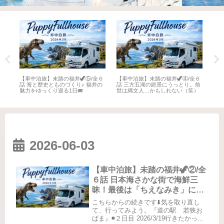
全６
【車中泊旅】未踏の福井🦖⑤/全６
【車中泊旅】未踏の福井🦖④/全６
【車
井
話 海と歴史とものづくり♪ 福井の
話 三方五湖の絶景にうっとり。前
話 
魅力をゆっくり巡る1日🚐
世は縄文人…かもしれない（笑）
名所
2026-06-03
【車中泊旅】未踏の福井🦖②/全
６話 日本海さかな街で海鮮三
昧！最後は「ちえなみき」に感
動📚
こちらからの続きです⬇️気を取り直し
て、行ってみよう。『道の駅 若狭お
ばま』◾️２日目 2026/3/19行きたかった