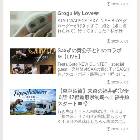
蘇洞門めぐりは運行停止で残念でした
2026.06.03
が、また次回に期待して、気を取り直
して進みましょう！とてもきれいな道
Grogu My Love❤️
の駅です目移りしっぱ...
STAR WARSGALAXY IN SHIBUYAグ
ローグーが好きすぎて、娘と（娘に連
れられて）行ってきました！私が行っ
たのは第二弾。5/31までの渋谷
TSUTAYAにて。1Fはマンダロリアンフ
2026.06.03
ロア。B1はSTAR WARSフロアになっ
Sax🎷の貴公子と神のコラボ
て...
✨【LIVE】
Tenta Goto NEW QUINTET special
guest 宮崎隆睦SAXの貴公子とSAXの
神とのコラボ🎷（勝手にそう呼ばせて
もらっている）NEW QUINTETのLIVE
2026.06.03
は2回目赤坂のB-flat私もかなりの方向
音痴なんです...
【車中泊旅】未踏の福井🦖①/全
６話 47都道府県制覇へ！福井旅
スタート🚐💨
行き先はもちろん未踏の地。今回は
「福井県」４７都道府県制覇ももうす
ぐ！３月の連休はもちろん未踏の地に
行こうと計画。車中泊で行った都道府
2026.06.03
県を地図にしてみたらこうなりまし
た。（白いところはまだ行ってない場