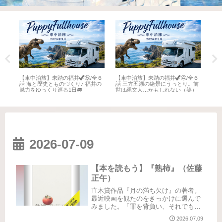
全６
【車中泊旅】未踏の福井🦖⑤/全６
【車中泊旅】未踏の福井🦖④/全６
【車
井
話 海と歴史とものづくり♪ 福井の
話 三方五湖の絶景にうっとり。前
話 
魅力をゆっくり巡る1日🚐
世は縄文人…かもしれない（笑）
名所
2026-07-09
【本を読もう】『熟柿』（佐藤
正午）
直木賞作品『月の満ち欠け』の著者。
最近映画を観たのをきっかけに選んで
みました。「罪を背負い、それでも生
きていくということ」Audibleにて聴了
2026.07.09