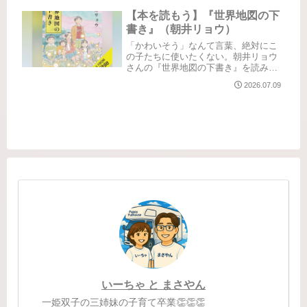
『熟柿』というタイトルを見たとき、
最初はどんな意味が込められているの
【本を読もう】『世界地図の下
だろうと思った。熟した柿は甘...
書き』（朝井リョウ）
「かわいそう」なんて言葉、絶対にこ
の子たちに使いたくない。朝井リョウ
さんの『世界地図の下書き』を読みま
した。Audibleにて聴了舞台は児童養護
2026.07.09
施設。「施設の子どものお話」と聞く
と、なんだか悲しくて泣けるお話を想
像したりもしますが、この本は...
いーちゃ と まさやん
一姫双子の三姉妹の子育て卒業👏👏👏