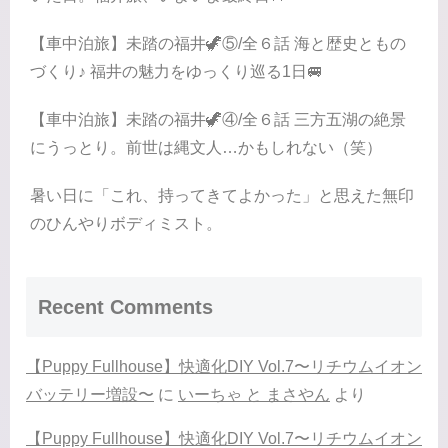
【車中泊旅】未踏の福井🦖⑤/全６話 海と歴史ともの
づくり♪ 福井の魅力をゆっくり巡る1日🚐
【車中泊旅】未踏の福井🦖④/全６話 三方五湖の絶景
にうっとり。前世は縄文人…かもしれない（笑）
暑い日に「これ、持ってきてよかった」と思えた無印
のひんやりボディミスト。
Recent Comments
【Puppy Fullhouse】快適化DIY Vol.7〜リチウムイオン
バッテリー増設〜
に
いーちゃ と まさやん
より
【Puppy Fullhouse】快適化DIY Vol.7〜リチウムイオン