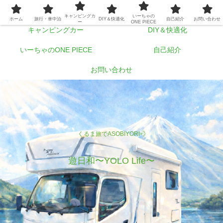
ホーム
旅行・車中泊
キャンピングカ
いーちゃの
ホーム
旅行・車中泊
DIY＆快適化
自己紹介
お問い合わせ
ー
ONE PIECE
キャンピングカー
DIY＆快適化
いーちゃのONE PIECE
自己紹介
お問い合わせ
くるま旅でASOBIYORI💨
遊日和〜YOLO Life〜