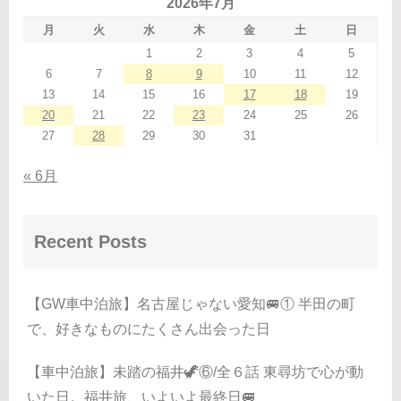
2026年7月
月
火
水
木
金
土
日
1
2
3
4
5
6
7
8
9
10
11
12
13
14
15
16
17
18
19
20
21
22
23
24
25
26
27
28
29
30
31
« 6月
Recent Posts
【GW車中泊旅】名古屋じゃない愛知🚐① 半田の町
で、好きなものにたくさん出会った日
【車中泊旅】未踏の福井🦖⑥/全６話 東尋坊で心が動
いた日。福井旅、いよいよ最終日🚐