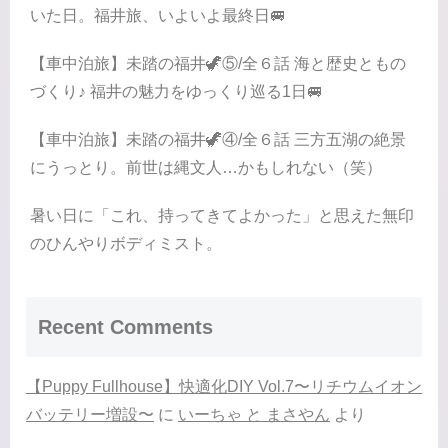
いた日。福井旅、いよいよ最終日🚐
【車中泊旅】未踏の福井🦖⑤/全６話 海と歴史ともの
づくり♪ 福井の魅力をゆっくり巡る1日🚐
【車中泊旅】未踏の福井🦖④/全６話 三方五湖の絶景
にうっとり。前世は縄文人…かもしれない（笑）
暑い日に「これ、持ってきてよかった」と思えた無印
のひんやりボディミスト。
Recent Comments
【Puppy Fullhouse】快適化DIY Vol.7〜リチウムイオン
バッテリー増設〜
に
いーちゃ と まさやん
より