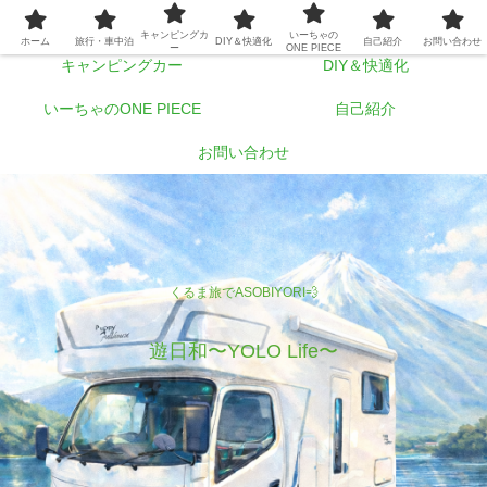
ホーム
旅行・車中泊
キャンピングカ
いーちゃの
ホーム
旅行・車中泊
DIY＆快適化
自己紹介
お問い合わせ
ー
ONE PIECE
キャンピングカー
DIY＆快適化
いーちゃのONE PIECE
自己紹介
お問い合わせ
くるま旅でASOBIYORI💨
遊日和〜YOLO Life〜