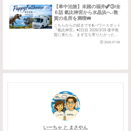
ち。"いい人" って？"優しい人"って？言
葉にすればたった一言だけれど、ちゃ
【車中泊旅】未踏の福井🦖③/全
んと説明でき...
６話 氣比神宮から水晶浜へ♪敦
賀の名所を満喫🚐
こちらからの続きです⬇️パワースポット
『氣比神宮』◾️2日目 2026/3/19 後半敦
賀に来たら、まず立ち寄りたかったの
が氣比神宮。北陸道総鎮守として1300
2026.07.08
年以上の歴史を持ち、地元では「けい
さん」の愛称で親しまれている神社で
す。駐車場か...
いーちゃ と まさやん