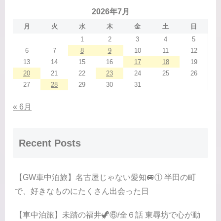
2026年7月
月
火
水
木
金
土
日
1
2
3
4
5
6
7
8
9
10
11
12
13
14
15
16
17
18
19
20
21
22
23
24
25
26
27
28
29
30
31
« 6月
Recent Posts
【GW車中泊旅】名古屋じゃない愛知🚐① 半田の町
で、好きなものにたくさん出会った日
【車中泊旅】未踏の福井🦖⑥/全６話 東尋坊で心が動