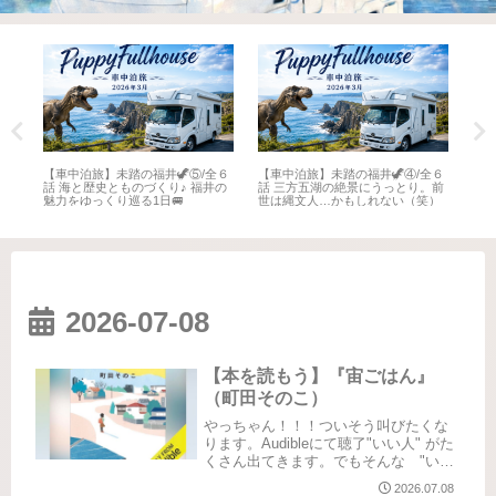
全６
【車中泊旅】未踏の福井🦖⑤/全６
【車中泊旅】未踏の福井🦖④/全６
【車
井
話 海と歴史とものづくり♪ 福井の
話 三方五湖の絶景にうっとり。前
話 
魅力をゆっくり巡る1日🚐
世は縄文人…かもしれない（笑）
名所
2026-07-08
【本を読もう】『宙ごはん』
（町田そのこ）
やっちゃん！！！ついそう叫びたくな
ります。Audibleにて聴了"いい人" がた
くさん出てきます。でもそんな "いい
人" は過去に様々な事情を持った人た
2026.07.08