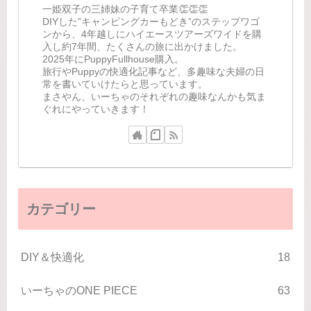
一姫双子の三姉妹の子育て卒業👏👏👏
DIYした”キャンピングカーもどき”のステップワゴ
ンから、4年越しにハイエースツアーズワイドを購
入し約7年間、たくさんの旅に出かけました。
2025年にPuppyFullhouse購入。
旅行やPuppyの快適化記事など、多趣味な夫婦の日
常を書いていけたらと思っています。
まさやん、いーちゃのそれぞれの趣味なんかも気ま
ぐれにやっていきます！
カテゴリー
DIY＆快適化
18
いーちゃのONE PIECE
63