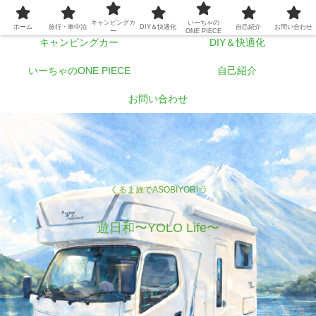
ホーム
旅行・車中泊
キャンピングカ
いーちゃの
ホーム
旅行・車中泊
DIY＆快適化
自己紹介
お問い合わせ
ー
ONE PIECE
キャンピングカー
DIY＆快適化
いーちゃのONE PIECE
自己紹介
お問い合わせ
くるま旅でASOBIYORI💨
遊日和〜YOLO Life〜