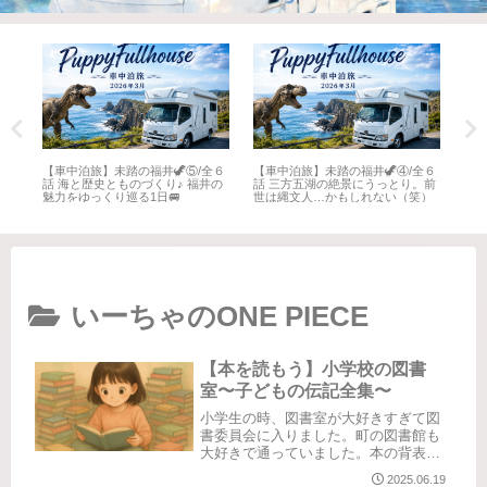
全６
【車中泊旅】未踏の福井🦖⑤/全６
【車中泊旅】未踏の福井🦖④/全６
【車
井
話 海と歴史とものづくり♪ 福井の
話 三方五湖の絶景にうっとり。前
話 
魅力をゆっくり巡る1日🚐
世は縄文人…かもしれない（笑）
名所
いーちゃのONE PIECE
【本を読もう】小学校の図書
室〜子どもの伝記全集〜
小学生の時、図書室が大好きすぎて図
書委員会に入りました。町の図書館も
大好きで通っていました。本の背表紙
の内側に付いているポケットに貸出表
2025.06.19