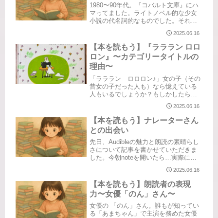
1980〜90年代。『コバルト文庫』にハ
マってました。ライトノベル的な少女
小説の代名詞的なものでした。それこ
そ当時はコバルト文庫の多さに圧倒さ
2025.06.16
れつつ、貪るように読んでいた気がし
ます。本屋の本棚もかなり占領してい
【本を読もう】『ラララン ロロ
ました。年のせいにしたくないけ...
ロン』〜カテゴリータイトルの
理由〜
「ラララン ロロロン♪」女の子（その
昔女の子だった人も）なら憶えている
人もいるでしょうか？もしかしたら男
の子も？これを見ればきっと見たこと
2025.06.16
あるって思うかも。娘たちが大事して
いる思い出の絵本カテゴリーのタイト
【本を読もう】ナレーターさん
ル【いーちゃのONE PIECE】...
との出会い
先日、Audibleの魅力と朗読の素晴らし
さについて記事を書かせていただきま
した。今朝noteを開いたら…実際にナ
レーターをした経験がある俳優さんか
2025.06.16
らの思いがけないスキ♡が届いていま
した。俳優さんの記事には、Audible収
【本を読もう】朗読者の表現
録時の様子なども...
力〜女優「のん」さん〜
女優の 「のん」さん。誰もが知ってい
る「あまちゃん」で主演を務めた女優