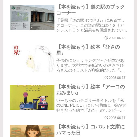
が入っていて、貸出・返却の一連の流
れが好きでした。書いたりスタンプ押
【本を読もう】道の駅のブック
したり…は今でも好きです。（理屈で
コーナー
は...
千葉県『道の駅 むつざわ』にあるブッ
クコーナー。この道の駅にはイタリア
ンレストランと温泉♨️も併設されていま
す。きれいでオシャレな道の駅でお気
2025.06.18
に入りです♪入口入ってすぐのところに
本が読める休憩スペースがあります。
【本を読もう】絵本『ひさの
そこで見つけた好きな本、懐か...
星』
子供心にショッキングだった絵本があ
ります。大型本で表紙のいわさきちひ
ろさんのイラストが印象的だった『ひ
さの星』でした。『窓際のトットちゃ
2025.06.17
ん』の表紙絵でも話題になりました
ね。こちらも母に何度も読んでもらっ
【本を読もう】絵本『アーコの
ていました。ここで語ることは憚られ
おみまい』
るほ...
いーちゃのカテゴリータイトルを「私
のONE PEICE」にした理由は、娘が大
好きだった絵本『わたしのワンピー
ス』から付けたということを書きまし
2025.06.17
た。私自身も思い出深い絵本がいくつ
かあります。今では絶版になっていま
【本を読もう】コバルト文庫に
すが、当時出版されていた小学館...
ハマった日