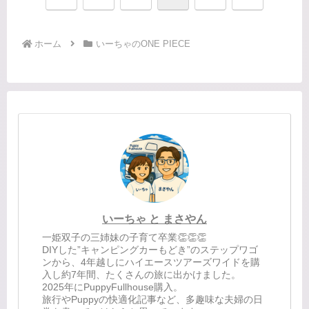
へ
へ
ホーム
いーちゃのONE PIECE
いーちゃ と まさやん
一姫双子の三姉妹の子育て卒業👏👏👏
DIYした”キャンピングカーもどき”のステップワゴ
ンから、4年越しにハイエースツアーズワイドを購
入し約7年間、たくさんの旅に出かけました。
2025年にPuppyFullhouse購入。
旅行やPuppyの快適化記事など、多趣味な夫婦の日