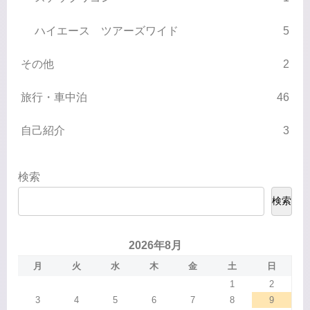
ハイエース ツアーズワイド
5
その他
2
旅行・車中泊
46
自己紹介
3
検索
検索
2026年8月
月
火
水
木
金
土
日
1
2
3
4
5
6
7
8
9