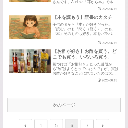
さんです。Audible「耳から本」で本を
読み（聴き）始めてから、様々な作品
2025.06.16
と同時に様々なナレーターの方に触れ
ました。本は文字から人物像や顔や声
【本を読もう】読書のカタチ
を想像力でイメージしますが...
子供の頃から『本』が好きだった。
『読む』のも『聞く（聴く）』のも、
『本』そのものも好き。本をパラパラ
っと捲ったときの”におい”インクの”に
おい”紙質だったり、出版社によって異
2025.06.16
なる装丁やフォントだったり。五感で
【お酢が好き】お酢を買う。ど
選ぶとかよく言うけれど。読みたい...
こでも買う。いろいろ買う。
気づけば「お酢好き」だった普段か
ら"酢"はよくとっていたのですが、実は
お酢が好きなことに気づいたのは大人
になってから。どうして今まで気づか
2025.06.15
なかったのか自分でも謎。考えてみた
ら、毎日お酢生活を知らず知らずにし
ていたっぽい…おまけに夫のまさや
ん...
次のページ
前
次
1
5
6
7