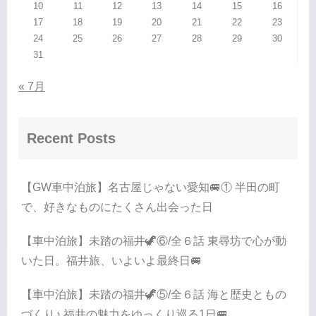
10
11
12
13
14
15
16
17
18
19
20
21
22
23
24
25
26
27
28
29
30
31
« 7月
Recent Posts
【GW車中泊旅】名古屋じゃない愛知🚐① 半田の町
で、好きなものにたくさん出会った日
【車中泊旅】未踏の福井🦖⑥/全６話 東尋坊で心が動
いた日。福井旅、いよいよ最終日🚐
【車中泊旅】未踏の福井🦖⑤/全６話 海と歴史ともの
づくり♪ 福井の魅力をゆっくり巡る1日🚐