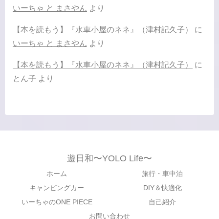
いーちゃ と まさやん
より
【本を読もう】『水車小屋のネネ』（津村記久子）
に
いーちゃ と まさやん
より
【本を読もう】『水車小屋のネネ』（津村記久子）
に
とん子
より
遊日和〜YOLO Life〜
ホーム
旅行・車中泊
キャンピングカー
DIY＆快適化
いーちゃのONE PIECE
自己紹介
お問い合わせ