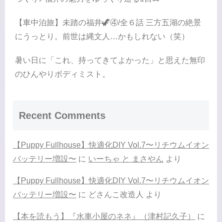
【車中泊旅】未踏の福井🦖④/全６話 三方五湖の絶景
にうっとり。前世は縄文人…かもしれない（笑）
暑い日に「これ、持ってきてよかった」と思えた無印
のひんやりボディミスト。
Recent Comments
【Puppy Fullhouse】快適化DIY Vol.7〜リチウムイオン
バッテリー増設〜
に
いーちゃ と まさやん
より
【Puppy Fullhouse】快適化DIY Vol.7〜リチウムイオン
バッテリー増設〜
に
どさんこ改造人
より
【本を読もう】『水車小屋のネネ』（津村記久子）
に