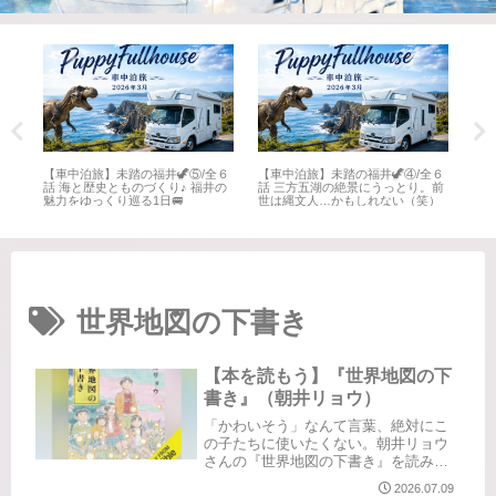
全６
【車中泊旅】未踏の福井🦖⑤/全６
【車中泊旅】未踏の福井🦖④/全６
【車
井
話 海と歴史とものづくり♪ 福井の
話 三方五湖の絶景にうっとり。前
話 
魅力をゆっくり巡る1日🚐
世は縄文人…かもしれない（笑）
名所
世界地図の下書き
【本を読もう】『世界地図の下
書き』（朝井リョウ）
「かわいそう」なんて言葉、絶対にこ
の子たちに使いたくない。朝井リョウ
さんの『世界地図の下書き』を読みま
した。Audibleにて聴了舞台は児童養護
2026.07.09