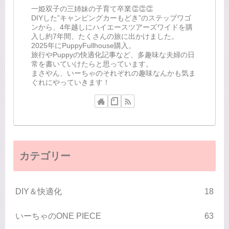
一姫双子の三姉妹の子育て卒業👏👏👏
DIYした”キャンピングカーもどき”のステップワゴ
ンから、4年越しにハイエースツアーズワイドを購
入し約7年間、たくさんの旅に出かけました。
2025年にPuppyFullhouse購入。
旅行やPuppyの快適化記事など、多趣味な夫婦の日
常を書いていけたらと思っています。
まさやん、いーちゃのそれぞれの趣味なんかも気ま
ぐれにやっていきます！
カテゴリー
DIY＆快適化
18
いーちゃのONE PIECE
63