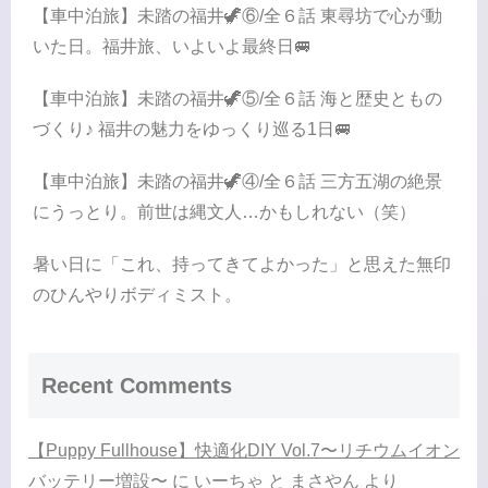
【車中泊旅】未踏の福井🦖⑥/全６話 東尋坊で心が動
いた日。福井旅、いよいよ最終日🚐
【車中泊旅】未踏の福井🦖⑤/全６話 海と歴史ともの
づくり♪ 福井の魅力をゆっくり巡る1日🚐
【車中泊旅】未踏の福井🦖④/全６話 三方五湖の絶景
にうっとり。前世は縄文人…かもしれない（笑）
暑い日に「これ、持ってきてよかった」と思えた無印
のひんやりボディミスト。
Recent Comments
【Puppy Fullhouse】快適化DIY Vol.7〜リチウムイオン
バッテリー増設〜
に
いーちゃ と まさやん
より