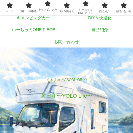
ホーム
旅行・車中泊
キャンピングカ
いーちゃの
ホーム
旅行・車中泊
DIY＆快適化
自己紹介
お問い合わせ
ー
ONE PIECE
キャンピングカー
DIY＆快適化
いーちゃのONE PIECE
自己紹介
お問い合わせ
くるま旅でASOBIYORI💨
遊日和〜YOLO Life〜