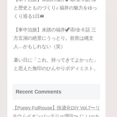
と歴史とものづくり♪ 福井の魅力をゆっ
くり巡る1日🚐
【車中泊旅】未踏の福井🦖④/全６話 三
方五湖の絶景にうっとり。前世は縄文
人…かもしれない（笑）
暑い日に「これ、持ってきてよかった」
と思えた無印のひんやりボディミスト。
Recent Comments
【Puppy Fullhouse】快適化DIY Vol.7〜リ
チウムイオンバッテリー増設〜
に
いーち