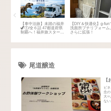
踏の福井
【車中泊旅】未踏の福井
【DIY＆快適化】g-fun
本海さか
🦖①/全６話 47都道府県
洗面所プチリフォーム
！最後は
制覇へ！福井旅スタート
さらに拡張！
に感動📚
🚐💨
尾道醸造
【
ビネ
念の
大♾
ない