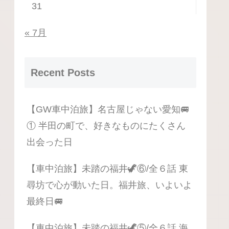
31
« 7月
Recent Posts
【GW車中泊旅】名古屋じゃない愛知🚐
① 半田の町で、好きなものにたくさん
出会った日
【車中泊旅】未踏の福井🦖⑥/全６話 東
尋坊で心が動いた日。福井旅、いよいよ
最終日🚐
【車中泊旅】未踏の福井🦖⑤/全６話 海