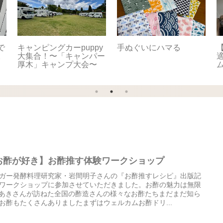
で
キャンピングカーpuppy
手ぬぐいにハマる
【
。
大集合！〜「キャンパー
適
厚木」キャンプ大会〜
お酢が好き】お酢推す体験ワークショップ
ガー発酵料理研究家・岩間明子さんの『お酢推すレシピ』出版記
ワークショップに参加させていただきました。お酢の魅力は無限
️あきさんが訪ねた全国の酢造さんの様々なお酢たちまだまだ知ら
お酢もたくさんありましたまずはウェルカムお酢ドリ...