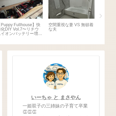
Puppy Fullhouse】快
空間重視な妻 VS 無頓着
【Puppy
化DIY Vol.7〜リチウ
な夫
適化DIY
ムイオンバッテリー増
キャリ
設〜
いーちゃ と まさやん
一姫双子の三姉妹の子育て卒業
👏👏👏