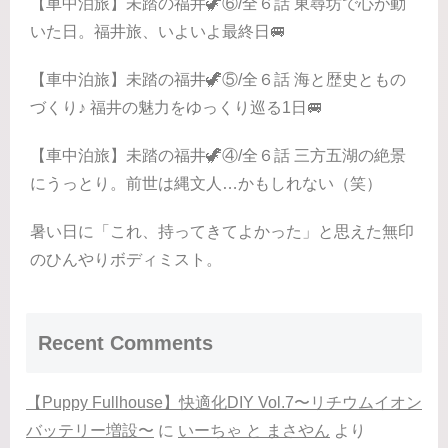
【車中泊旅】未踏の福井🦖⑥/全６話 東尋坊で心が動
いた日。福井旅、いよいよ最終日🚐
【車中泊旅】未踏の福井🦖⑤/全６話 海と歴史ともの
づくり♪ 福井の魅力をゆっくり巡る1日🚐
【車中泊旅】未踏の福井🦖④/全６話 三方五湖の絶景
にうっとり。前世は縄文人…かもしれない（笑）
暑い日に「これ、持ってきてよかった」と思えた無印
のひんやりボディミスト。
Recent Comments
【Puppy Fullhouse】快適化DIY Vol.7〜リチウムイオン
バッテリー増設〜
に
いーちゃ と まさやん
より