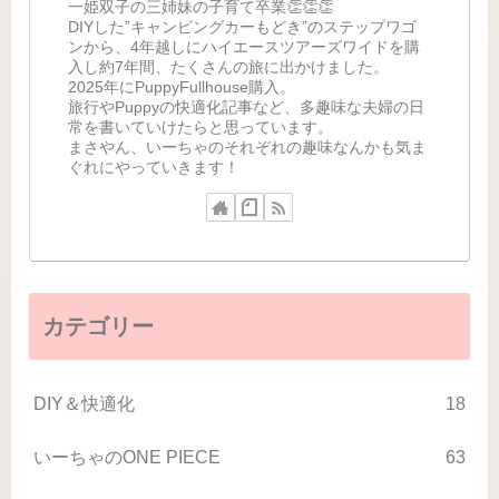
一姫双子の三姉妹の子育て卒業👏👏👏
DIYした”キャンピングカーもどき”のステップワゴ
ンから、4年越しにハイエースツアーズワイドを購
入し約7年間、たくさんの旅に出かけました。
2025年にPuppyFullhouse購入。
旅行やPuppyの快適化記事など、多趣味な夫婦の日
常を書いていけたらと思っています。
まさやん、いーちゃのそれぞれの趣味なんかも気ま
ぐれにやっていきます！
カテゴリー
DIY＆快適化
18
いーちゃのONE PIECE
63