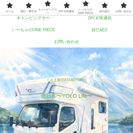
ホーム
旅行・車中泊
キャンピングカ
いーちゃの
ホーム
旅行・車中泊
DIY＆快適化
自己紹介
お問い合わせ
ー
ONE PIECE
キャンピングカー
DIY＆快適化
いーちゃのONE PIECE
自己紹介
お問い合わせ
くるま旅でASOBIYORI💨
遊日和〜YOLO Life〜