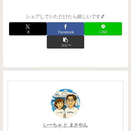
て...
シェアしていただけたら嬉しいです🎵
X
Facebook
LINE
コピー
いーちゃ と まさやん