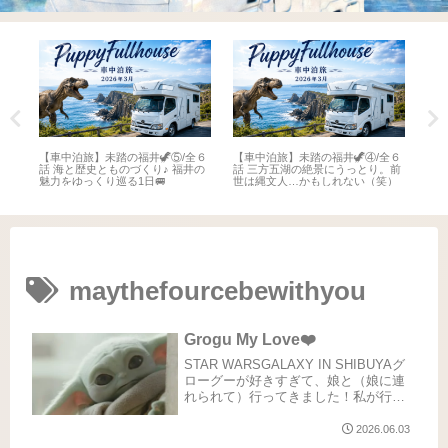
全６
【車中泊旅】未踏の福井🦖⑤/全６
【車中泊旅】未踏の福井🦖④/全６
【車
井
話 海と歴史とものづくり♪ 福井の
話 三方五湖の絶景にうっとり。前
話 
魅力をゆっくり巡る1日🚐
世は縄文人…かもしれない（笑）
名所
maythefourcebewithyou
Grogu My Love❤️
STAR WARSGALAXY IN SHIBUYAグ
ローグーが好きすぎて、娘と（娘に連
れられて）行ってきました！私が行っ
たのは第二弾。5/31までの渋谷
TSUTAYAにて。1Fはマンダロリアンフ
2026.06.03
ロア。B1はSTAR WARSフロアになっ