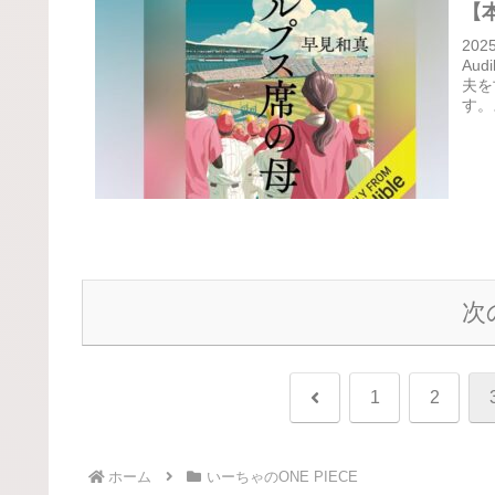
【
20
Au
夫を
す。
次
前
1
2
へ
ホーム
いーちゃのONE PIECE