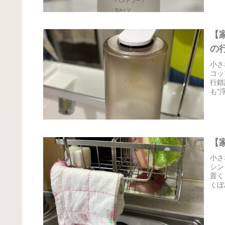
【
の
小さ
コッ
行錯
も”
【
小さ
シン
置く
くぼ