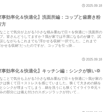
2025.09.18
家事効率化＆快適化】洗面所編：コップと歯磨き粉
行方
なことで気分が上がる⤴️小さな積み重ねで日々を快適に✨️洗面所の
プ。皆さんどうしてますか？我が家では不潔になるのが嫌で、試
誤しながらもこれまでも”浮かせる収納”一択でした。これまで
浮かせる収納”だったのですが、コップを引っ掛...
2025.09.18
家事効率化＆快適化】キッチン編：シンクが狭い💢
なことで気分も上がる⤴️小さな積み重ねで日々を快適に✨️我が家の
クは狭くて日々ストレスを感じていました。狭くて大きめの鍋を
とシンクが埋まってしまう…鍋を洗うにも狭くてイライラ💢元々
みの部分には備え付けのスポンジラックが付いて...