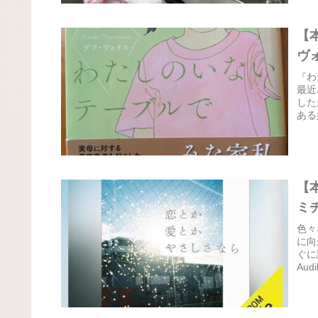
【
ヴ
『わ
最近
した
ある
【
ミ
色々
に向
ぐに
Au