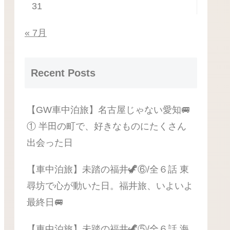
31
« 7月
Recent Posts
【GW車中泊旅】名古屋じゃない愛知🚐
① 半田の町で、好きなものにたくさん
出会った日
【車中泊旅】未踏の福井🦖⑥/全６話 東
尋坊で心が動いた日。福井旅、いよいよ
最終日🚐
【車中泊旅】未踏の福井🦖⑤/全６話 海