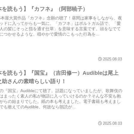
本を読もう】『カフネ』（阿部暁子）
25本屋大賞作品『カフネ』念願の聴了！昼間は家事をしながら、夜
ッドに入ってからも一気に。「カフネ」はポルトガル語で、「愛
人の髪にそっと指を通す仕草」を意味する言葉です。頭をなでて
につかせるような、穏やかで愛情のこもった行為を...
2025.08.03
本を読もう】『国宝』（吉田修一）Audibleは尾上
之助さんの素晴らしい語り！
の『国宝』Audibleにて聴了。話題になっていましたが、歌舞伎の
はまったく素人の私が物語に入っていけるのか？そんな不安も抱
がらの始まりでした。紙の本も考えました。電子書籍も考えまし
でも敢えてのAudible。何故なら朗読が...
2025.08.03