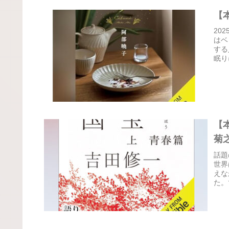
【
20
はベ
する
眠り
【
菊
話題
世界
えな
た。