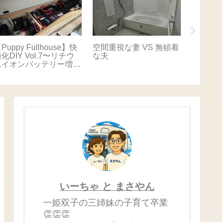
Puppy Fullhouse】快
空間重視な妻 VS 無頓着
【Puppy
化DIY Vol.7〜リチウ
な夫
適化DIY
ムイオンバッテリー増
キャリ
設〜
いーちゃ と まさやん
一姫双子の三姉妹の子育て卒業
👏👏👏