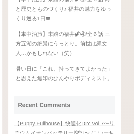
と歴史とものづくり♪ 福井の魅力をゆっ
くり巡る1日🚐
【車中泊旅】未踏の福井🦖④/全６話 三
方五湖の絶景にうっとり。前世は縄文
人…かもしれない（笑）
暑い日に「これ、持ってきてよかった」
と思えた無印のひんやりボディミスト。
Recent Comments
【Puppy Fullhouse】快適化DIY Vol.7〜リ
チウムイオンバッテリー増設〜
に
いーち