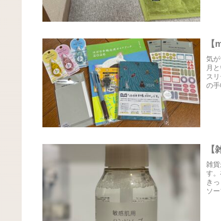
【
気が
月と
スリ
の手
【
雑貨
す。
きっ
ソー