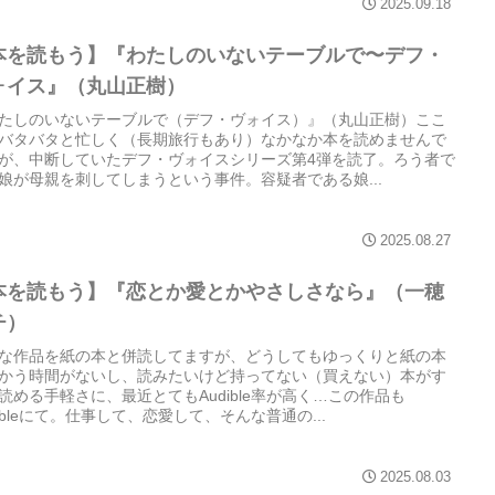
2025.09.18
本を読もう】『わたしのいないテーブルで〜デフ・
ォイス』（丸山正樹）
たしのいないテーブルで（デフ・ヴォイス）』（丸山正樹）ここ
バタバタと忙しく（長期旅行もあり）なかなか本を読めませんで
が、中断していたデフ・ヴォイスシリーズ第4弾を読了。ろう者で
娘が母親を刺してしまうという事件。容疑者である娘...
2025.08.27
本を読もう】『恋とか愛とかやさしさなら』（一穂
チ）
な作品を紙の本と併読してますが、どうしてもゆっくりと紙の本
かう時間がないし、読みたいけど持ってない（買えない）本がす
読める手軽さに、最近とてもAudible率が高く…この作品も
dibleにて。仕事して、恋愛して、そんな普通の...
2025.08.03