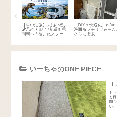
踏の福井
【車中泊旅】未踏の福井
【DIY＆快適化】g-fun
本海さか
🦖①/全６話 47都道府県
洗面所プチリフォーム
！最後は
制覇へ！福井旅スタート
さらに拡張！
に感動📚
🚐💨
いーちゃのONE PIECE
【
もう
も目
間も
い。