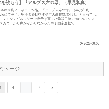
本を読もう】『アルプス席の母』（早見和真）
25本屋大賞ノミネート作品。『アルプス席の母』（早見和真）
dibleにて聴了。甲子園を目指す少年の高校野球小説。と言っても、
亡くしシングルマザーで息子を育てた母親目線で描かれていま
スカウトから声がかからなかった甲子園常連校で...
2025.08.03
のページ
次
3
4
…
7
へ