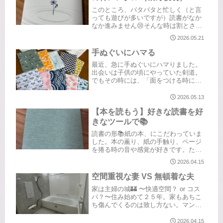
このところ、バタバタと忙しく（と言
っても遊びが多いですが）読書がなか
なか進みません😢そんな時は割とさら
っと読めるタイプのものを手に取りま
2026.05.21
す。「何か面白い本ないかなぁ」と本
屋をウロウロしていた時に手に取った
手ぬぐいにハマる
一冊。その時の心で選ぶ本が決まるも
最近、急に手ぬぐいにハマりました。
の...
出会いは子供の頃にやっていた剣道。
でもその時には、「面をつける時に被
るもの」くらいにしか思っていません
でした。「手ぬぐいが好き」と自分で
2026.05.13
認識したのは大人になってから。素材
【本を読もう】好きな読書を好
が好きで、旅先や買い物に出た時には
ず...
きなツールで📚️
読書の形📚️紙の本、にこだわっていま
した。本の薫り、紙の手触り、ページ
を捲る時の音や感覚が好きです。ただ
好きなだけではなく、ちゃんとした理
2026.04.15
由もあります。そんな私も最近は少し
ずつこだわりから脱皮して、あらゆる
空間重視な妻 VS 無頓着な夫
ツールで読書を楽しむようにしてま
家は主婦の城🏰 〜快適空間？ or コス
す...
パ？〜住み始めて２５年。家もあちこ
ち傷んでくるのは致し方ない。マンシ
ョンのスケルトンリフォーム、夢です
ねぇ。それはまぁ、価格的なことも考
2026.04.15