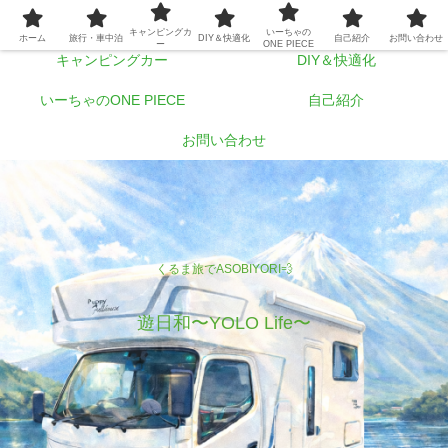
ホーム
旅行・車中泊
キャンピングカ
いーちゃの
ホーム
旅行・車中泊
DIY＆快適化
自己紹介
お問い合わせ
ー
ONE PIECE
キャンピングカー
DIY＆快適化
いーちゃのONE PIECE
自己紹介
お問い合わせ
くるま旅でASOBIYORI💨
遊日和〜YOLO Life〜