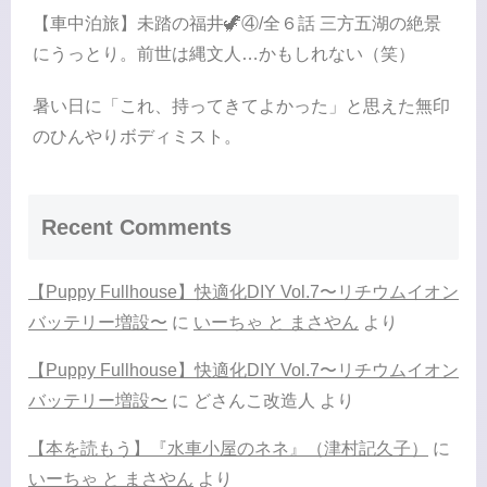
【車中泊旅】未踏の福井🦖④/全６話 三方五湖の絶景
にうっとり。前世は縄文人…かもしれない（笑）
暑い日に「これ、持ってきてよかった」と思えた無印
のひんやりボディミスト。
Recent Comments
【Puppy Fullhouse】快適化DIY Vol.7〜リチウムイオン
バッテリー増設〜
に
いーちゃ と まさやん
より
【Puppy Fullhouse】快適化DIY Vol.7〜リチウムイオン
バッテリー増設〜
に
どさんこ改造人
より
【本を読もう】『水車小屋のネネ』（津村記久子）
に
いーちゃ と まさやん
より