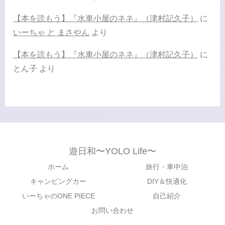
【本を読もう】『水車小屋のネネ』（津村記久子）
に
いーちゃ と まさやん
より
【本を読もう】『水車小屋のネネ』（津村記久子）
に
とん子
より
遊日和〜YOLO Life〜
ホーム
旅行・車中泊
キャンピングカー
DIY＆快適化
いーちゃのONE PIECE
自己紹介
お問い合わせ