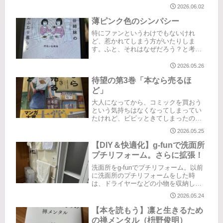
れました！すでにメディアなどでご活
2026.06.02
躍のあきさん。私みたいな単なる【お
酢好き】とは違います😅お酢に関わる
薄ピンク色のシンパシー
お仕事をされる前から面識があった...
特にファンというわけでもないけれ
ど、惹かれてしまう方がいたりしま
す。ふと、それはなぜだろう？と考え
ることがあります。そう感じる方は何
人かいらっしゃるのですが、特にシン
2026.05.26
パシーを感じるのはあの薄ピンク色の
待望の第3巻「本なら売るほ
ドレスのお二人。『阿佐ヶ谷姉妹』さ
んです...
ど」
大人になってから、コミックを買おう
という気持ちはなくなってしまってい
たけれど、ビビッときてしまったのが
このコミック。まず、イラストにやら
2026.05.25
れました。そして、「古本屋」という
設定に、どう見てもイケメンなお兄ち
【DIY＆快適化】g-funで洗面所
ゃん。絶対楽しいじゃん？もちろん第
プチリフォーム。さらに拡張！
1...
洗面所をg-funでプチリフォーム。以前
に洗面所のプチリフォームをした時
は、ドライヤーなどの小物を収納した
くて、g-funと100均グッズを駆使して作
2026.05.24
りました。でもバスタオルとバスマッ
トをかけるところがなく困っていたの
【本を読もう】凛と生きるため
で、どうしても欲しい！...
の禅メンタル（枡野俊明）