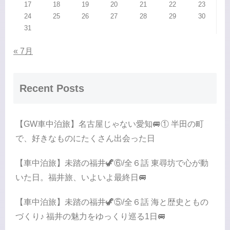
17
18
19
20
21
22
23
24
25
26
27
28
29
30
31
« 7月
Recent Posts
【GW車中泊旅】名古屋じゃない愛知🚐① 半田の町
で、好きなものにたくさん出会った日
【車中泊旅】未踏の福井🦖⑥/全６話 東尋坊で心が動
いた日。福井旅、いよいよ最終日🚐
【車中泊旅】未踏の福井🦖⑤/全６話 海と歴史ともの
づくり♪ 福井の魅力をゆっくり巡る1日🚐