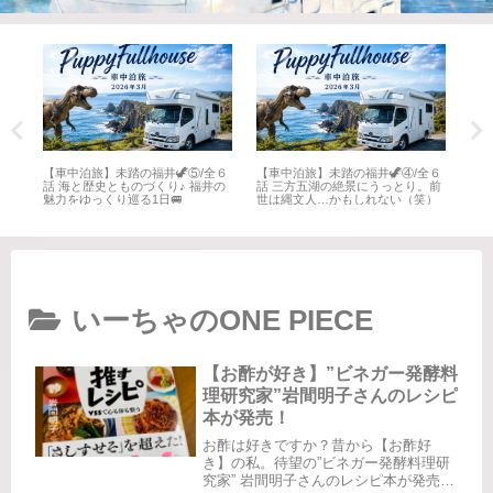
全６
【車中泊旅】未踏の福井🦖⑤/全６
【車中泊旅】未踏の福井🦖④/全６
【車
井
話 海と歴史とものづくり♪ 福井の
話 三方五湖の絶景にうっとり。前
話 
魅力をゆっくり巡る1日🚐
世は縄文人…かもしれない（笑）
名所
いーちゃのONE PIECE
【お酢が好き】”ビネガー発酵料
理研究家”岩間明子さんのレシピ
本が発売！
お酢は好きですか？昔から【お酢好
き】の私。待望の”ビネガー発酵料理研
究家” 岩間明子さんのレシピ本が発売さ