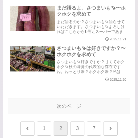
えると非現実的（泣）何と言っても家
まだ語るよ。さつまいも🍠〜ホ
は主婦の城🏰特に私は家にいるの...
クホクを求めて
まだ語るのか？さつまいも🍠語らせて
いただきます。さつまいも🍠よろしけ
ればこちらから⬇️最近スーパーであまり
見かけないなぁ、となかなか手に入ら
2025.11.21
なかった品種。「鳴門金時」昔ながら
の金時芋。探し続けた金時芋。見つけ
さつまいも🍠は好きですか？〜
ました！頼まれて、母の分まで買い...
ホクホクを求めて
さつまいも🍠好きですか？甘くてホク
ホク🍠秋の味覚の代表的な存在です
ね。ねっとり派？ホクホク派？私は断
然‼️ホクホク派✨食べ方にも好みがあり
2025.11.20
ますよね。焼き芋派？蒸かし芋派？大
学芋派？全部いいけど、さつまいもそ
のものの味を知るには、焼くか蒸す
が...
次のページ
前
次
1
2
3
7