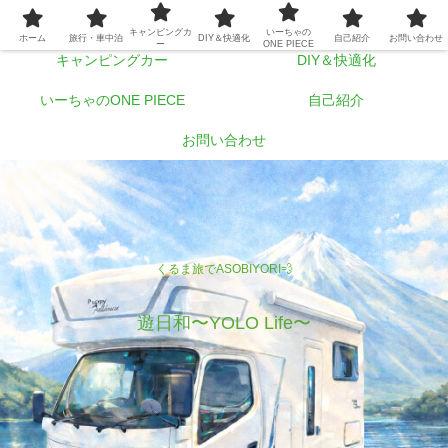
ホーム
旅行・車中泊
キャンピングカ
いーちゃの
ホーム
旅行・車中泊
DIY＆快適化
自己紹介
お問い合わせ
ー
ONE PIECE
キャンピングカー
DIY＆快適化
いーちゃのONE PIECE
自己紹介
お問い合わせ
くるま旅でASOBIYORI💨
遊日和〜YOLO Life〜