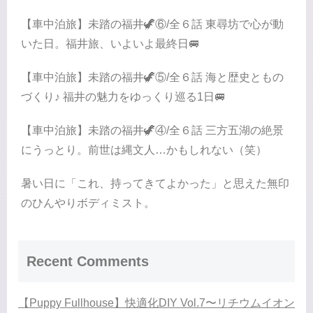
【車中泊旅】未踏の福井🦖⑥/全６話 東尋坊で心が動
いた日。福井旅、いよいよ最終日🚐
【車中泊旅】未踏の福井🦖⑤/全６話 海と歴史ともの
づくり♪ 福井の魅力をゆっくり巡る1日🚐
【車中泊旅】未踏の福井🦖④/全６話 三方五湖の絶景
にうっとり。前世は縄文人…かもしれない（笑）
暑い日に「これ、持ってきてよかった」と思えた無印
のひんやりボディミスト。
Recent Comments
【Puppy Fullhouse】快適化DIY Vol.7〜リチウムイオン