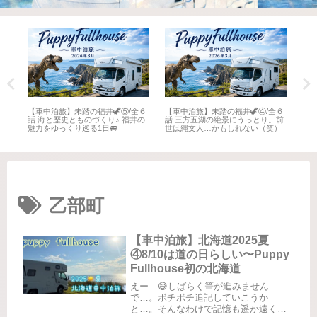
全６
【車中泊旅】未踏の福井🦖⑤/全６
【車中泊旅】未踏の福井🦖④/全６
【車
井
話 海と歴史とものづくり♪ 福井の
話 三方五湖の絶景にうっとり。前
話 
魅力をゆっくり巡る1日🚐
世は縄文人…かもしれない（笑）
名所
乙部町
【車中泊旅】北海道2025夏
④8/10は道の日らしい〜Puppy
Fullhouse初の北海道
えー…😅しばらく筆が進みません
で…。ボチボチ追記していこうか
と…。そんなわけで記憶も遥か遠く