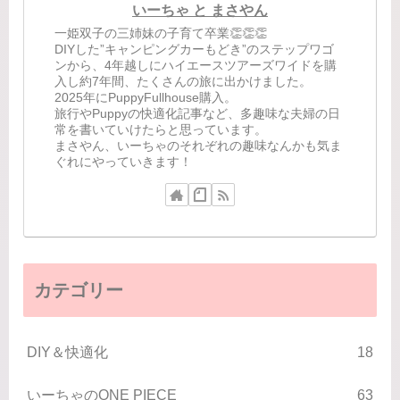
いーちゃ と まさやん
一姫双子の三姉妹の子育て卒業👏👏👏
DIYした”キャンピングカーもどき”のステップワゴ
ンから、4年越しにハイエースツアーズワイドを購
入し約7年間、たくさんの旅に出かけました。
2025年にPuppyFullhouse購入。
旅行やPuppyの快適化記事など、多趣味な夫婦の日
常を書いていけたらと思っています。
まさやん、いーちゃのそれぞれの趣味なんかも気ま
ぐれにやっていきます！
カテゴリー
DIY＆快適化
18
いーちゃのONE PIECE
63