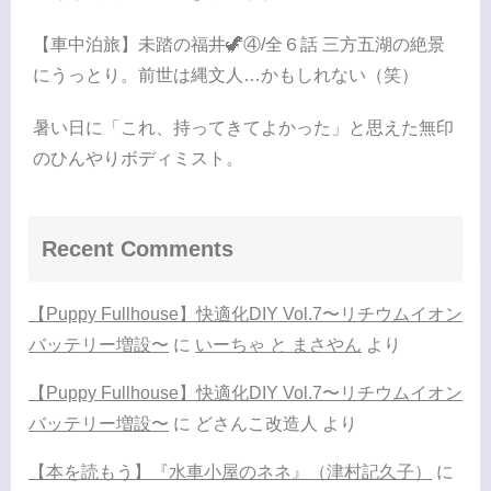
【車中泊旅】未踏の福井🦖④/全６話 三方五湖の絶景
にうっとり。前世は縄文人…かもしれない（笑）
暑い日に「これ、持ってきてよかった」と思えた無印
のひんやりボディミスト。
Recent Comments
【Puppy Fullhouse】快適化DIY Vol.7〜リチウムイオン
バッテリー増設〜
に
いーちゃ と まさやん
より
【Puppy Fullhouse】快適化DIY Vol.7〜リチウムイオン
バッテリー増設〜
に
どさんこ改造人
より
【本を読もう】『水車小屋のネネ』（津村記久子）
に