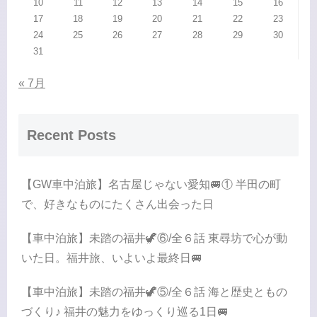
10
11
12
13
14
15
16
17
18
19
20
21
22
23
24
25
26
27
28
29
30
31
« 7月
Recent Posts
【GW車中泊旅】名古屋じゃない愛知🚐① 半田の町
で、好きなものにたくさん出会った日
【車中泊旅】未踏の福井🦖⑥/全６話 東尋坊で心が動
いた日。福井旅、いよいよ最終日🚐
【車中泊旅】未踏の福井🦖⑤/全６話 海と歴史ともの
づくり♪ 福井の魅力をゆっくり巡る1日🚐