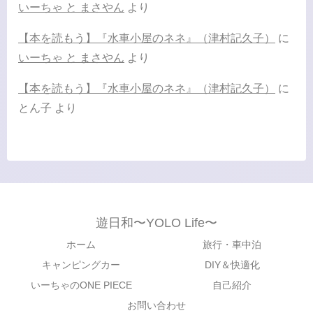
いーちゃ と まさやん
より
【本を読もう】『水車小屋のネネ』（津村記久子）
に
いーちゃ と まさやん
より
【本を読もう】『水車小屋のネネ』（津村記久子）
に
とん子
より
遊日和〜YOLO Life〜
ホーム
旅行・車中泊
キャンピングカー
DIY＆快適化
いーちゃのONE PIECE
自己紹介
お問い合わせ