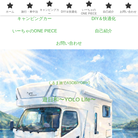
ホーム
旅行・車中泊
キャンピングカ
いーちゃの
ホーム
旅行・車中泊
DIY＆快適化
自己紹介
お問い合わせ
ー
ONE PIECE
キャンピングカー
DIY＆快適化
いーちゃのONE PIECE
自己紹介
お問い合わせ
くるま旅でASOBIYORI💨
遊日和〜YOLO Life〜