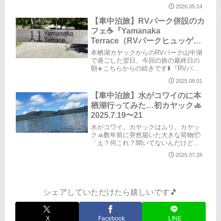
キャンプ場」は初めて！お風呂も場内
2026.05.14
にあって徒歩で行けるのはありがた
い。また行きたいキャンプ場の一つに
【車中泊旅】RVパーク併設のカ
なりました。上手く撮れなかったけど
フェ☕️『Yamanaka
富士...
Terrace（RVパークヒュッゲ山
中湖）』2025.7.19〜21
本栖湖カヤックからのRVパーク山中湖
で過ごした翌日、今回の旅の最終日の
朝☀️こちらからの続きです⬇️『RVパー
クヒュッゲ山中湖』隣接のカフェ
2025.08.01
『Yamanaka Terrace』へ☕️ここのカフ
ェのオーナーさんがRVパークをやって
【車中泊旅】水がコワイのに本
います🏕️カ...
栖湖行ってみた…初カヤック🚣
2025.7.19〜21
水がコワイ。カヤックはムリ。カヤッ
ク🚣数年前に突然届いた大きな荷物📦
「え？何これ？聞いてないんだけど」
そう、それはまさやんが買ったカヤッ
2025.07.28
ク。欲しい欲しいとは言っていたけど
先にモノが届くとは。玄関狭いし、重
いし。それに、私はやらないって言っ
て...
シェアしていただけたら嬉しいです🎵
X
Facebook
LINE