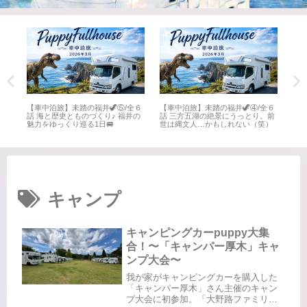
全６
【車中泊旅】未踏の福井🦖⑤/全６
【車中泊旅】未踏の福井🦖④/全６
【車
井
話 海と歴史とものづくり♪ 福井の
話 三方五湖の絶景にうっとり。前
話 
魅力をゆっくり巡る1日🚐
世は縄文人…かもしれない（笑）
名所
キャンプ
キャンピングカーpuppy大集
合！〜「キャンパー厚木」キャ
ンプ大会〜
我が家がキャンピングカーを購入した
「キャンパー厚木」さん主催のキャン
プ大会に初参加。「大野路ファミリー