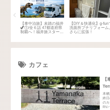
踏の福井
【車中泊旅】未踏の福井
【DIY＆快適化】g-fun
本海さか
🦖①/全６話 47都道府県
洗面所プチリフォーム
！最後は
制覇へ！福井旅スタート
さらに拡張！
に感動📚
🚐💨
カフェ
【
Te
本栖
終日
のカ
RV