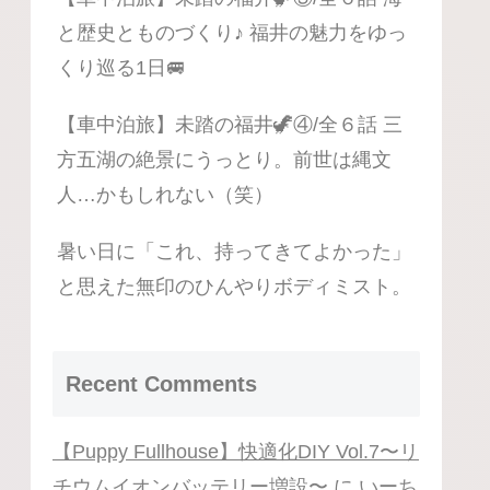
と歴史とものづくり♪ 福井の魅力をゆっ
くり巡る1日🚐
【車中泊旅】未踏の福井🦖④/全６話 三
方五湖の絶景にうっとり。前世は縄文
人…かもしれない（笑）
暑い日に「これ、持ってきてよかった」
と思えた無印のひんやりボディミスト。
Recent Comments
【Puppy Fullhouse】快適化DIY Vol.7〜リ
チウムイオンバッテリー増設〜
に
いーち