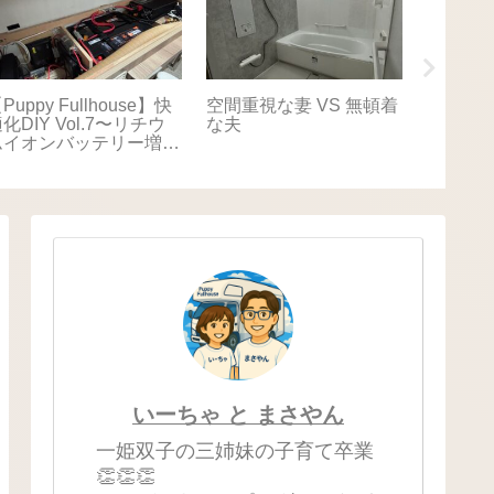
Puppy Fullhouse】快
空間重視な妻 VS 無頓着
【Puppy
化DIY Vol.7〜リチウ
な夫
適化DIY
ムイオンバッテリー増
キャリ
設〜
いーちゃ と まさやん
一姫双子の三姉妹の子育て卒業
👏👏👏