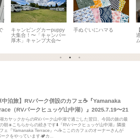
で
キャンピングカーpuppy
手ぬぐいにハマる
【
。
大集合！〜「キャンパー
適
厚木」キャンプ大会〜
車中泊旅】RVパーク併設のカフェ☕️『Yamanaka
rrace（RVパークヒュッゲ山中湖）』2025.7.19〜21
湖カヤックからのRVパーク山中湖で過ごした翌日、今回の旅の最
の朝☀️こちらからの続きです⬇️『RVパークヒュッゲ山中湖』隣接
フェ『Yamanaka Terrace』へ☕️ここのカフェのオーナーさんが
パークをやっています🏕️カ...