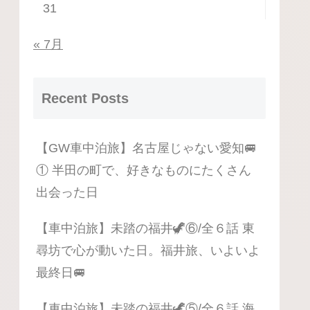
31
« 7月
Recent Posts
【GW車中泊旅】名古屋じゃない愛知🚐
① 半田の町で、好きなものにたくさん
出会った日
【車中泊旅】未踏の福井🦖⑥/全６話 東
尋坊で心が動いた日。福井旅、いよいよ
最終日🚐
【車中泊旅】未踏の福井🦖⑤/全６話 海