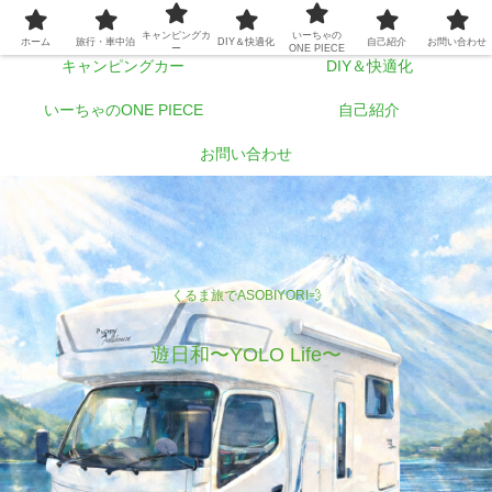
ホーム
旅行・車中泊
キャンピングカ
いーちゃの
ホーム
旅行・車中泊
DIY＆快適化
自己紹介
お問い合わせ
ー
ONE PIECE
キャンピングカー
DIY＆快適化
いーちゃのONE PIECE
自己紹介
お問い合わせ
くるま旅でASOBIYORI💨
遊日和〜YOLO Life〜