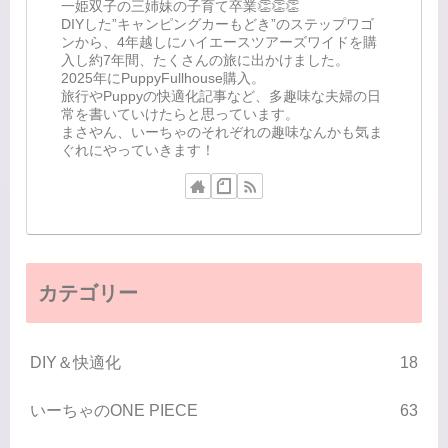
一姫双子の三姉妹の子育て卒業👏👏👏
DIYした”キャンピングカーもどき”のステップワゴ
ンから、4年越しにハイエースツアーズワイドを購
入し約7年間、たくさんの旅に出かけました。
2025年にPuppyFullhouse購入。
旅行やPuppyの快適化記事など、多趣味な夫婦の日
常を書いていけたらと思っています。
まさやん、いーちゃのそれぞれの趣味なんかも気ま
ぐれにやっていきます！
カテゴリー
DIY＆快適化
18
いーちゃのONE PIECE
63