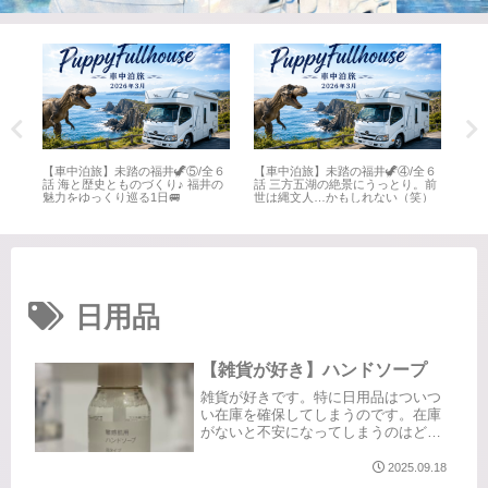
全６
【車中泊旅】未踏の福井🦖⑤/全６
【車中泊旅】未踏の福井🦖④/全６
【車
井
話 海と歴史とものづくり♪ 福井の
話 三方五湖の絶景にうっとり。前
話 
魅力をゆっくり巡る1日🚐
世は縄文人…かもしれない（笑）
名所
日用品
【雑貨が好き】ハンドソープ
雑貨が好きです。特に日用品はついつ
い在庫を確保してしまうのです。在庫
がないと不安になってしまうのはどう
してなんでしょうね？きっと途中で”浮
気”するであろうことはわかっているの
2025.09.18
に☹️「ハンドソープ」✋️🧼たくさんの