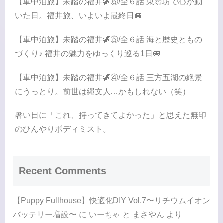
【車中泊旅】未踏の福井🦖⑥/全６話 東尋坊で心が動
いた日。福井旅、いよいよ最終日🚐
【車中泊旅】未踏の福井🦖⑤/全６話 海と歴史ともの
づくり♪ 福井の魅力をゆっくり巡る1日🚐
【車中泊旅】未踏の福井🦖④/全６話 三方五湖の絶景
にうっとり。前世は縄文人…かもしれない（笑）
暑い日に「これ、持ってきてよかった」と思えた無印
のひんやりボディミスト。
Recent Comments
【Puppy Fullhouse】快適化DIY Vol.7〜リチウムイオン
バッテリー増設〜
に
いーちゃ と まさやん
より